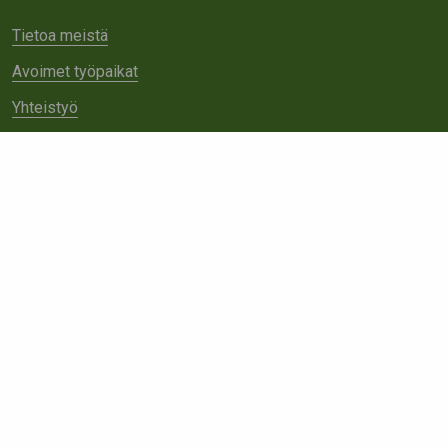
Tietoa meistä
Avoimet työpaikat
Yhteistyö
Ota yhteyttä
Etsi
sivustolta: