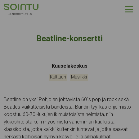
Hyppää sisältöön
Beatline-konsertti
Tapahtumapaikka:
Kuuselakeskus
Kategoriat:
,
Kulttuuri
Musiikki
Beatline on yksi Pohjolan johtavista 60´s pop ja rock sekä
Beatles-vaikutteisista bändeistä.
Bändin tyylikäs ohjelmisto
koostuu 60-70 -lukujen ikimuistoisista helmistä, niin
ykköshiteistä kuin myös niistä vähemmän kuulluista
klassikoista, jotka kaikki kuitenkin tuntevat ja jotka saavat
herkästi kaihoisan hymyn kasvoille ja silmäkulmat