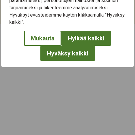
parantamiseksi, personoitujen mainosten ja sisällön
tarjoamiseksi ja liikenteemme analysoimiseksi.
Kategoriat:
Hyväksyt evästeidemme käytön klikkaamalla ”Hyväksy
Kulttuuri
,
Musiikki
kaikki”.
Mukauta
Hylkää kaikki
← Näytä kaikki tapahtumat
Hyväksy kaikki