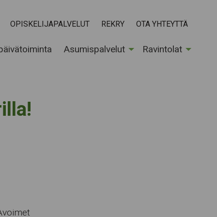
OPISKELIJAPALVELUT
REKRY
OTA YHTEYTTÄ
 päivätoiminta
Asumispalvelut
Ravintolat
lla!
 Avoimet