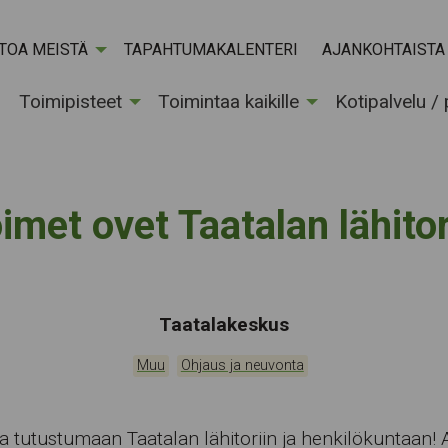
ETOA MEISTÄ
TAPAHTUMAKALENTERI
AJANKOHTAISTA
Toimipisteet
Toimintaa kaikille
Kotipalvelu /
imet ovet Taatalan lähitori
Tapahtumapaikka:
Taatalakeskus
Kategoriat:
,
Muu
Ohjaus ja neuvonta
a tutustumaan Taatalan lähitoriin ja henkilökuntaan!