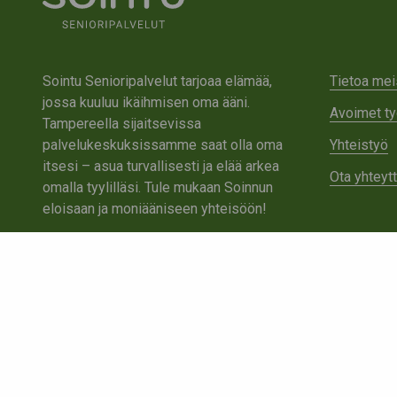
Sointu Senioripalvelut tarjoaa elämää,
Tietoa mei
jossa kuuluu ikäihmisen oma ääni.
Avoimet ty
Tampereella sijaitsevissa
palvelukeskuksissamme saat olla oma
Yhteistyö
itsesi – asua turvallisesti ja elää arkea
Ota yhteyt
omalla tyylilläsi. Tule mukaan Soinnun
eloisaan ja moniääniseen yhteisöön!
Tutustu Sointuun
Ota yhteyttä
Tietosuojaseloste