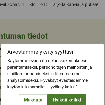
iviikkona 9.11. klo 13-15. Tarjolla kahvia ja pullaa!
htuman tiedot
ma-aika
Arvostamme yksityisyyttäsi
2022 13:00
Käytämme evästeitä selauskokemuksesi
parantamiseksi, personoitujen mainosten ja
mapaikka:
sisällön tarjoamiseksi ja liikenteemme
eskus
analysoimiseksi. Hyväksyt evästeidemme
renkatu 6
käytön klikkaamalla ”Hyväksy kaikki”.
ampere
at:
Mukauta
Hylkää kaikki