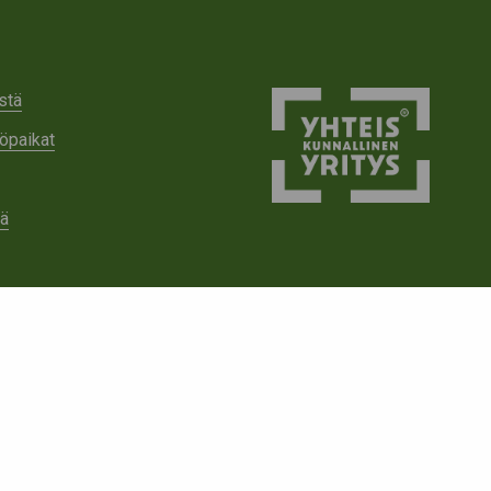
stä
öpaikat
tä