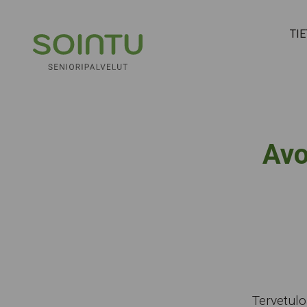
Hyppää sisältöön
TI
Avo
Tervetulo