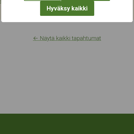
aus ja neuvonta
Hyväksy kaikki
← Näytä kaikki tapahtumat