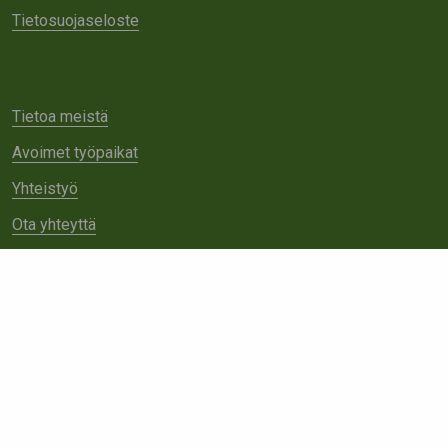
Tietosuojaseloste
Tietoa meistä
Avoimet työpaikat
Yhteistyö
Ota yhteyttä
Etsi
sivustolta: