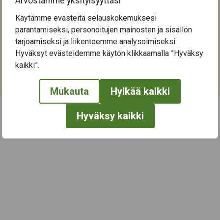
Arvostamme yksityisyyttäsi
Tapahtumapaikka:
Käytämme evästeitä selauskokemuksesi
Kaukaharjukeskus
parantamiseksi, personoitujen mainosten ja sisällön
Keskisenkatu 13-15
tarjoamiseksi ja liikenteemme analysoimiseksi.
33710
Tampere
Hyväksyt evästeidemme käytön klikkaamalla ”Hyväksy
kaikki”.
Kategoriat:
Kulttuuri
,
Taide
,
Yhteisötoiminta
Mukauta
Hylkää kaikki
Hyväksy kaikki
← Näytä kaikki tapahtumat