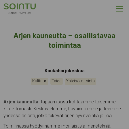
Hyppää sisältöön
Arjen kauneutta – osallistavaa
toimintaa
Tapahtumapaikka:
Kaukaharjukeskus
Kategoriat:
,
,
Kulttuuri
Taide
Yhteisötoiminta
Arjen kauneutta
-tapaamisissa kohtaamme toisemme
kiireettömästi. Keskustelemme, havainnoimme ja teemme
yhdessä asioita, jotka tukevat arjen hyvinvointia ja iloa.
Toiminnassa hyödynnämme moniaistisia menetelmiä: