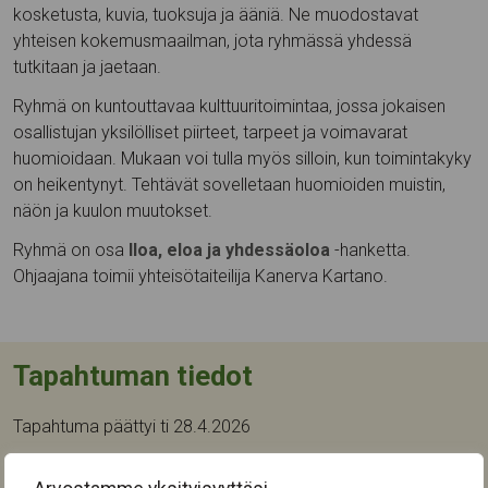
kosketusta, kuvia, tuoksuja ja ääniä. Ne muodostavat
yhteisen kokemusmaailman, jota ryhmässä yhdessä
tutkitaan ja jaetaan.
Ryhmä on kuntouttavaa kulttuuritoimintaa, jossa jokaisen
osallistujan yksilölliset piirteet, tarpeet ja voimavarat
huomioidaan. Mukaan voi tulla myös silloin, kun toimintakyky
on heikentynyt. Tehtävät sovelletaan huomioiden muistin,
näön ja kuulon muutokset.
Ryhmä on osa
Iloa, eloa ja yhdessäoloa
-hanketta.
Ohjaajana toimii yhteisötaiteilija Kanerva Kartano.
Tapahtuman tiedot
Tapahtuma päättyi ti 28.4.2026
Seuraava tapahtuma-aika