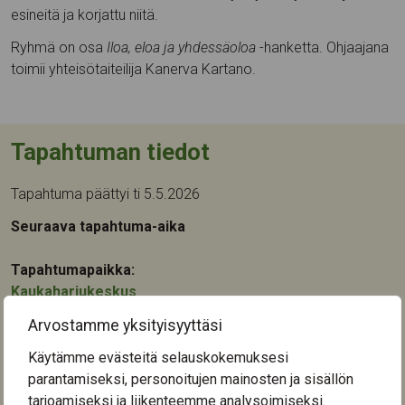
esineitä ja korjattu niitä.
Ryhmä on osa
Iloa, eloa ja yhdessäoloa
-hanketta. Ohjaajana
toimii yhteisötaiteilija Kanerva Kartano.
Tapahtuman tiedot
Tapahtuma päättyi ti 5.5.2026
Seuraava tapahtuma-aika
Tapahtumapaikka:
Kaukaharjukeskus
Keskisenkatu 13-15
Arvostamme yksityisyyttäsi
33710
Tampere
Käytämme evästeitä selauskokemuksesi
Kategoriat:
parantamiseksi, personoitujen mainosten ja sisällön
Kulttuuri
,
Taide
,
Yhteisötoiminta
tarjoamiseksi ja liikenteemme analysoimiseksi.