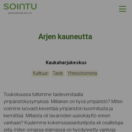
Hyppää sisältöön
Arjen kauneutta
Tapahtumapaikka:
Kaukaharjukeskus
Kategoriat:
,
,
Kulttuuri
Taide
Yhteisötoiminta
Toukokuussa tutkimme taideverstaalla
ympäristökysymyksiä. Millainen on hyvä ympäristö? Miten
voimme luovasti keventää ympäristön kuormitusta ja
kierrättää. Millaista oli tavaroiden uusiokäyttö ennen
vanhaan? Kuulemme kokemusasiantuntijoita eli osallistujia
siitä, miten omassa elämässä on hyödynnetty vanhoja