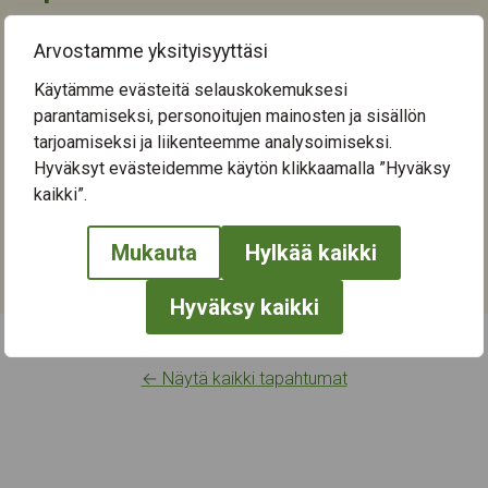
Tapahtuma päättyi to 7.11.2024
Arvostamme yksityisyyttäsi
Seuraava tapahtuma-aika
Käytämme evästeitä selauskokemuksesi
parantamiseksi, personoitujen mainosten ja sisällön
Tapahtumapaikka:
tarjoamiseksi ja liikenteemme analysoimiseksi.
Kuuselakeskus
Hyväksyt evästeidemme käytön klikkaamalla ”Hyväksy
Nuolialantie 46
kaikki”.
33900
Tampere
Mukauta
Hylkää kaikki
Kategoriat:
Kirjallisuus
,
Kulttuuri
,
Taide
Hyväksy kaikki
← Näytä kaikki tapahtumat