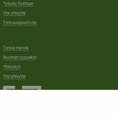
Tutustu Sointuun
Ota yhteyttä
Tietosuojaseloste
Tietoa meistä
Avoimet työpaikat
Yhteistyö
Ota yhteyttä