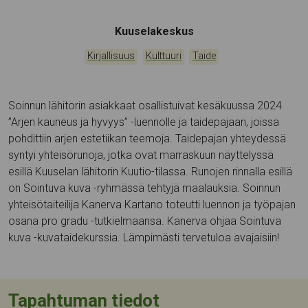
Tapahtumapaikka:
Kuuselakeskus
Kategoriat:
,
,
Kirjallisuus
Kulttuuri
Taide
Soinnun lähitorin asiakkaat osallistuivat kesäkuussa 2024
”Arjen kauneus ja hyvyys” -luennolle ja taidepajaan, joissa
pohdittiin arjen estetiikan teemoja. Taidepajan yhteydessä
syntyi yhteisörunoja, jotka ovat marraskuun näyttelyssä
esillä Kuuselan lähitorin Kuutio-tilassa. Runojen rinnalla esillä
on Sointuva kuva -ryhmässä tehtyjä maalauksia. Soinnun
yhteisötaiteilija Kanerva Kartano toteutti luennon ja työpajan
osana pro gradu -tutkielmaansa. Kanerva ohjaa Sointuva
kuva -kuvataidekurssia. Lämpimästi tervetuloa avajaisiin!
Tapahtuman tiedot