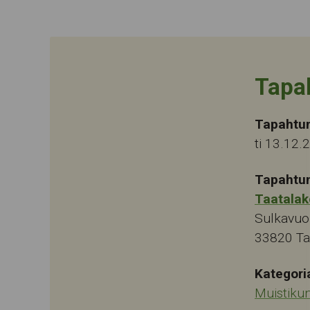
Tapa
Tapahtu
ti 13.12.
Tapahtu
Taatalak
Sulkavuo
33820
T
Kategori
Muistiku