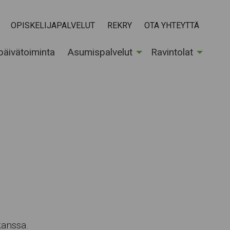
OPISKELIJAPALVELUT
REKRY
OTA YHTEYTTÄ
 päivätoiminta
Asumispalvelut
Ravintolat
kanssa.