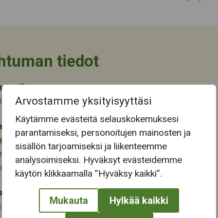
htuman tiedot
ma-aika
Arvostamme yksityisyyttäsi
2022 10:00
Käytämme evästeitä selauskokemuksesi
mapaikka:
parantamiseksi, personoitujen mainosten ja
eskus
sisällön tarjoamiseksi ja liikenteemme
renkatu 6
analysoimiseksi. Hyväksyt evästeidemme
ampere
käytön klikkaamalla ”Hyväksy kaikki”.
at:
Mukauta
Hylkää kaikki
ntoutus