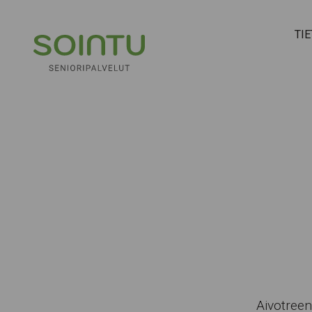
Hyppää sisältöön
TI
Aivotreen