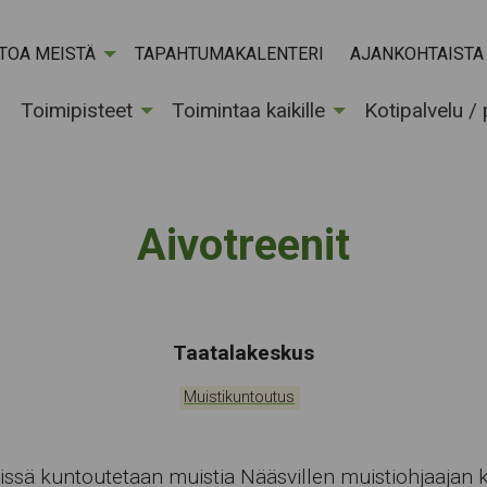
ETOA MEISTÄ
TAPAHTUMAKALENTERI
AJANKOHTAISTA
Toimipisteet
Toimintaa kaikille
Kotipalvelu /
Aivotreenit
Tapahtumapaikka:
Taatalakeskus
Kategoriat:
Muistikuntoutus
issä kuntoutetaan muistia Nääsvillen muistiohjaajan 