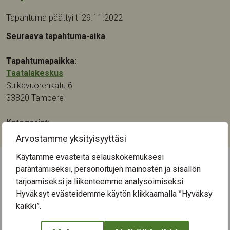
Tapahtuma päättyi ti 29.11.2022
Seuraava tapahtuma-aika
Tapahtumapaikka:
Taatalakeskus
Sulkavuorenkatu 6
33820
Tampere
Kategoriat:
Muistikuntoutus
Arvostamme yksityisyyttäsi
Käytämme evästeitä selauskokemuksesi
parantamiseksi, personoitujen mainosten ja sisällön
← Näytä kaikki tapahtumat
tarjoamiseksi ja liikenteemme analysoimiseksi.
Hyväksyt evästeidemme käytön klikkaamalla ”Hyväksy
kaikki”.