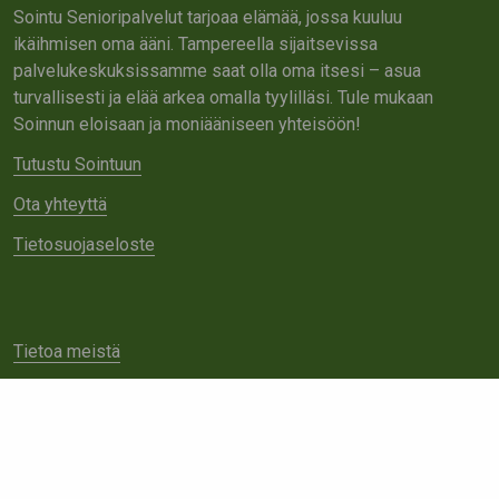
Sointu Senioripalvelut tarjoaa elämää, jossa kuuluu
ikäihmisen oma ääni. Tampereella sijaitsevissa
palvelukeskuksissamme saat olla oma itsesi – asua
turvallisesti ja elää arkea omalla tyylilläsi. Tule mukaan
Soinnun eloisaan ja moniääniseen yhteisöön!
Tutustu Sointuun
Ota yhteyttä
Tietosuojaseloste
Tietoa meistä
Avoimet työpaikat
Yhteistyö
Ota yhteyttä