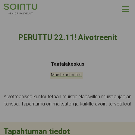
Hyppää sisältöön
PERUTTU 22.11! Aivotreenit
Tapahtumapaikka:
Taatalakeskus
Kategoriat:
Muistikuntoutus
Aivotreenissä kuntoutetaan muistia Nääsvillen muistiohjaajan
kanssa. Tapahtuma on maksuton ja kaikille avoin, tervetuloa!
Tapahtuman tiedot