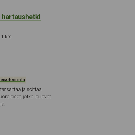
t hartaushetki
1.krs.
teisötoiminta
anssittaa ja soittaa
orolaiset, jotka laulavat
uja.