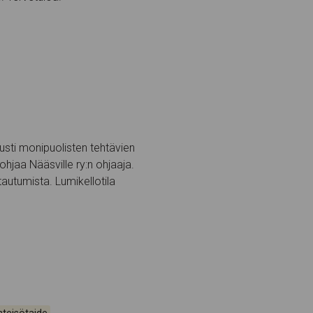
usti monipuolisten tehtävien
hjaa Nääsville ry:n ohjaaja.
tautumista. Lumikellotila