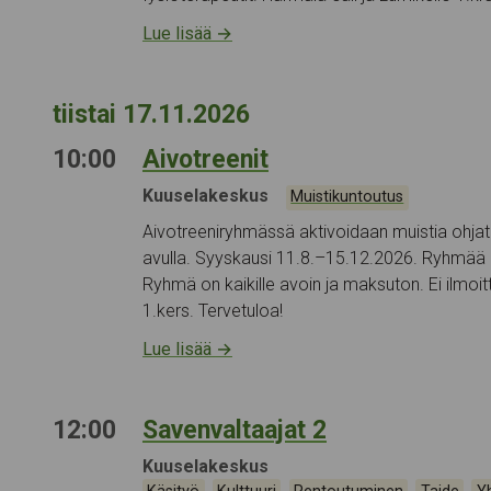
Lue lisää
→
tiistai 17.11.2026
10:00
Aivotreenit
Tapahtumapaikka:
Kuuselakeskus
Kategoriat:
Muistikuntoutus
Aivotreeniryhmässä aktivoidaan muistia ohjat
avulla. Syyskausi 11.8.–15.12.2026. Ryhmää o
Ryhmä on kaikille avoin ja maksuton. Ei ilmoit
1.kers. Tervetuloa!
Lue lisää
→
12:00
Savenvaltaajat 2
Tapahtumapaikka:
Kuuselakeskus
Kategoriat:
,
,
,
,