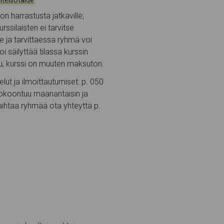
hteisötaide
on harrastusta jatkaville,
rssilaisten ei tarvitse
se ja tarvittaessa ryhmä voi
i säilyttää tilassa kurssin
su, kurssi on muuten maksuton.
elut ja ilmoittautumiset: p. 050
okoontuu maanantaisin ja
vaihtaa ryhmää ota yhteyttä p.