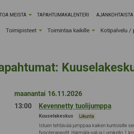
ETOA MEISTÄ
TAPAHTUMAKALENTERI
AJANKOHTAISTA
Toimipisteet
Toimintaa kaikille
Kotipalvelu /
Tapahtumapa
apahtumat:
Kuuselakesk
maanantai 16.11.2026
13:00
Kevennetty tuolijumppa
Tapahtumapaikka:
Kuuselakeskus
Kategoriat:
Liikunta
Istuen tehtävää jumppaa kaiken kuntoisille sen
fysioterapeutit. Härmälä-sali ja Lumikello 1.kr