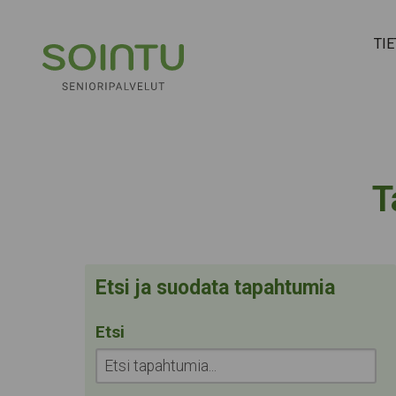
Hyppää sisältöön
TI
T
Etsi ja suodata tapahtumia
Etsi