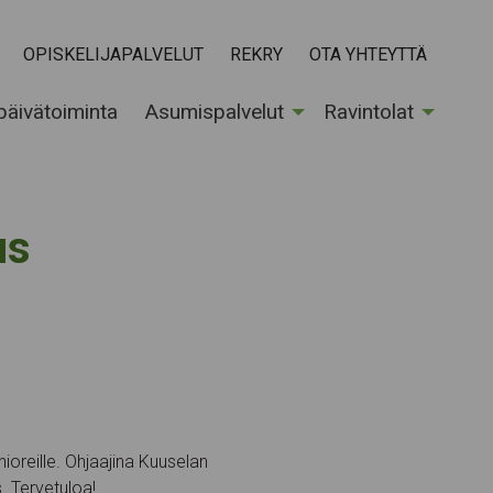
OPISKELIJAPALVELUT
REKRY
OTA YHTEYTTÄ
 päivätoiminta
Asumispalvelut
Ravintolat
ikka:
us
ioreille. Ohjaajina Kuuselan
s. Tervetuloa!