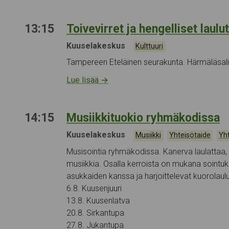
13:15
Toivevirret ja hengelliset laulu
Tapahtumapaikka:
Kuuselakeskus
Kategoriat:
Kulttuuri
Tampereen Eteläinen seurakunta. Härmäläsali 
Lue lisää
→
14:15
Musiikkituokio ryhmäkodissa
Tapahtumapaikka:
Kuuselakeskus
Kategoriat:
,
,
Musiikki
Yhteisötaide
Yh
Musisointia ryhmäkodissa. Kanerva laulattaa, t
musiikkia. Osalla kerroista on mukana sointuku
asukkaiden kanssa ja harjoittelevat kuorolaul
6.8. Kuusenjuuri
13.8. Kuusenlatva
20.8. Sirkantupa
27.8. Jukantupa