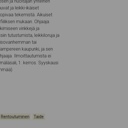
psen ja huoltajan yhteinen
vat ja leikki-ikäiset
sopivaa tekemistä. Aikuiset
fiiliksen mukaan. Ohjaaja
kkimiseen vinkkejä ja
iin tutustumista, leikkiloruja ja
s isovanhemman tai
Tampereen kaupunki, ja sen
jaaja. Ilmoittautumista ei
rmäläsali, 1. kerros. Syyskausi
ryhmää)
,
,
,
Rentoutuminen
Taide