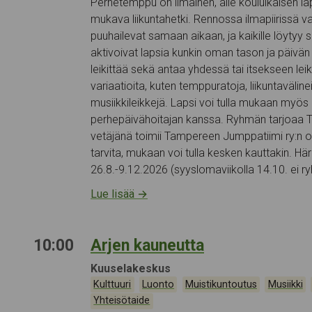
Perhetemppu on ilmainen, alle kouluikäisen la
mukava liikuntahetki. Rennossa ilmapiirissä vau
puuhailevat samaan aikaan, ja kaikille löytyy 
aktivoivat lapsia kunkin oman tason ja päivän 
leikittää sekä antaa yhdessä tai itsekseen lei
variaatioita, kuten temppuratoja, liikuntavälineis
musiikkileikkejä. Lapsi voi tulla mukaan myö
perhepäivähoitajan kanssa. Ryhmän tarjoaa 
vetäjänä toimii Tampereen Jumppatiimi ry:n oh
tarvita, mukaan voi tulla kesken kauttakin. Hä
26.8.-9.12.2026 (syyslomaviikolla 14.10. ei 
Lue lisää
→
10:00
Arjen kauneutta
Tapahtumapaikka:
Kuuselakeskus
Kategoriat:
,
,
,
Kulttuuri
Luonto
Muistikuntoutus
Musiikki
Yhteisötaide