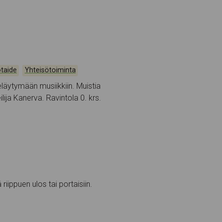
,
ötaide
Yhteisötoiminta
läytymään musiikkiin. Muistia
lija Kanerva. Ravintola 0. krs.
iippuen ulos tai portaisiin.
.