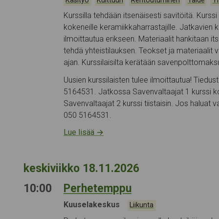
Käsityö
Kulttuuri
Rentoutuminen
Taide
Y
Kurssilla tehdään itsenäisesti savitöitä. Kurssi 
kokeneille keramiikkaharrastajille. Jatkavien ku
ilmoittautua erikseen. Materiaalit hankitaan it
tehdä yhteistilauksen. Teokset ja materiaalit vo
ajan. Kurssilaisilta kerätään savenpolttomak
Uusien kurssilaisten tulee ilmoittautua! Tiedust
5164531. Jatkossa Savenvaltaajat 1 kurssi k
Savenvaltaajat 2 kurssi tiistaisin. Jos haluat 
050 5164531.
Lue lisää
→
keskiviikko 18.11.2026
10:00
Perhetemppu
Tapahtumapaikka:
Kuuselakeskus
Kategoriat:
Liikunta