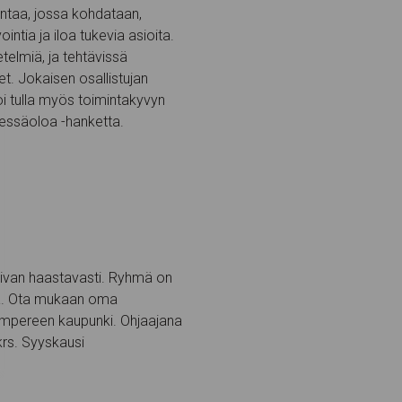
intaa, jossa kohdataan,
ntia ja iloa tukevia asioita.
elmiä, ja tehtävissä
t. Jokaisen osallistujan
oi tulla myös toimintakyvyn
dessäoloa -hanketta.
sopivan haastavasti. Ryhmä on
ita. Ota mukaan oma
ampereen kaupunki. Ohjaajana
krs. Syyskausi