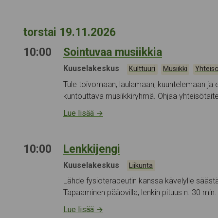
torstai 19.11.2026
10:00
Sointuvaa musiikkia
Tapahtumapaikka:
Kuuselakeskus
Kategoriat:
,
,
Kulttuuri
Musiikki
Yhteis
Tule toivomaan, laulamaan, kuuntelemaan ja e
kuntouttava musiikkiryhmä. Ohjaa yhteisötaitei
Lue lisää
→
10:00
Lenkkijengi
Tapahtumapaikka:
Kuuselakeskus
Kategoriat:
Liikunta
Lähde fysioterapeutin kanssa kävelylle säästä r
Tapaaminen pääovilla, lenkin pituus n. 30 min
Lue lisää
→