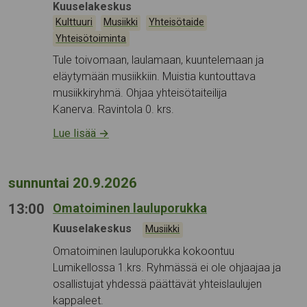
Tapahtumapaikka:
Kuuselakeskus
Kategoriat:
,
,
,
Kulttuuri
Musiikki
Yhteisötaide
Yhteisötoiminta
Tule toivomaan, laulamaan, kuuntelemaan ja
eläytymään musiikkiin. Muistia kuntouttava
musiikkiryhmä. Ohjaa yhteisötaiteilija
Kanerva. Ravintola 0. krs.
Lue lisää
→
sunnuntai 20.9.2026
13:00
Omatoiminen lauluporukka
Tapahtumapaikka:
Kuuselakeskus
Kategoriat:
Musiikki
Omatoiminen lauluporukka kokoontuu
Lumikellossa 1.krs. Ryhmässä ei ole ohjaajaa ja
osallistujat yhdessä päättävät yhteislaulujen
kappaleet.