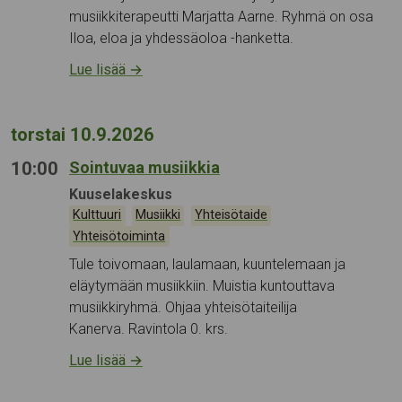
musiikkiterapeutti Marjatta Aarne. Ryhmä on osa
Iloa, eloa ja yhdessäoloa -hanketta.
Lue lisää
→
torstai 10.9.2026
10:00
Sointuvaa musiikkia
Tapahtumapaikka:
Kuuselakeskus
Kategoriat:
,
,
,
Kulttuuri
Musiikki
Yhteisötaide
Yhteisötoiminta
Tule toivomaan, laulamaan, kuuntelemaan ja
eläytymään musiikkiin. Muistia kuntouttava
musiikkiryhmä. Ohjaa yhteisötaiteilija
Kanerva. Ravintola 0. krs.
Lue lisää
→