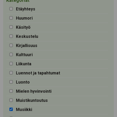
Kategoriat
Etäyhteys
Huumori
Käsityö
Keskustelu
Kirjallisuus
Kulttuuri
Liikunta
Luennot ja tapahtumat
Luonto
Mielen hyvinvointi
Muistikuntoutus
Musiikki