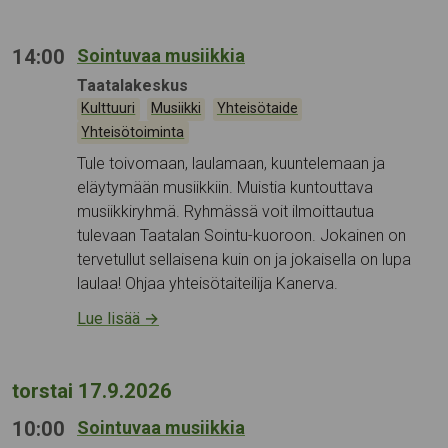
14:00
Sointuvaa musiikkia
Tapahtumapaikka:
Taatalakeskus
Kategoriat:
,
,
,
Kulttuuri
Musiikki
Yhteisötaide
Yhteisötoiminta
Tule toivomaan, laulamaan, kuuntelemaan ja
eläytymään musiikkiin. Muistia kuntouttava
musiikkiryhmä. Ryhmässä voit ilmoittautua
tulevaan Taatalan Sointu-kuoroon. Jokainen on
tervetullut sellaisena kuin on ja jokaisella on lupa
laulaa! Ohjaa yhteisötaiteilija Kanerva.
Lue lisää
→
torstai 17.9.2026
10:00
Sointuvaa musiikkia