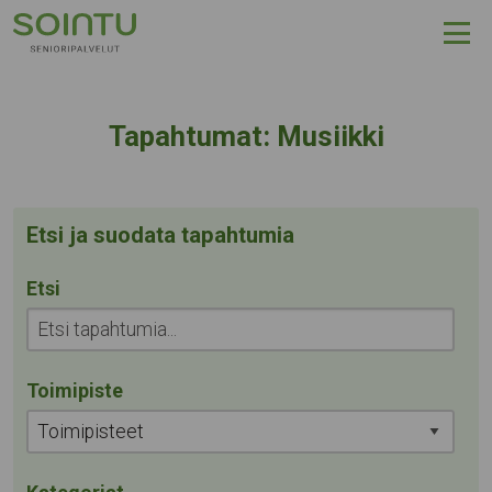
Hyppää sisältöön
Kategoria:
Tapahtumat:
Musiikki
Etsi ja suodata tapahtumia
Etsi
Toimipiste