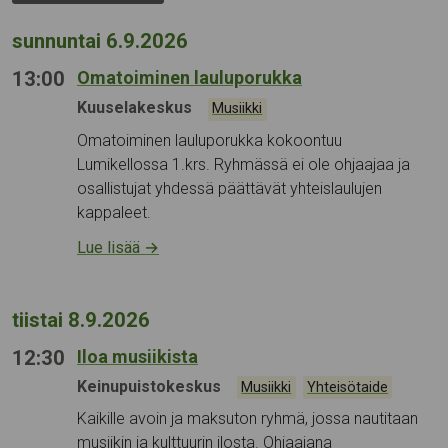
sunnuntai 6.9.2026
13:00
Omatoiminen lauluporukka
Tapahtumapaikka:
Kuuselakeskus
Kategoriat:
Musiikki
Omatoiminen lauluporukka kokoontuu
Lumikellossa 1.krs. Ryhmässä ei ole ohjaajaa ja
osallistujat yhdessä päättävät yhteislaulujen
kappaleet.
Lue lisää
→
tiistai 8.9.2026
12:30
Iloa musiikista
Tapahtumapaikka:
Keinupuistokeskus
Kategoriat:
,
Musiikki
Yhteisötaide
Kaikille avoin ja maksuton ryhmä, jossa nautitaan
musiikin ja kulttuurin ilosta. Ohjaajana