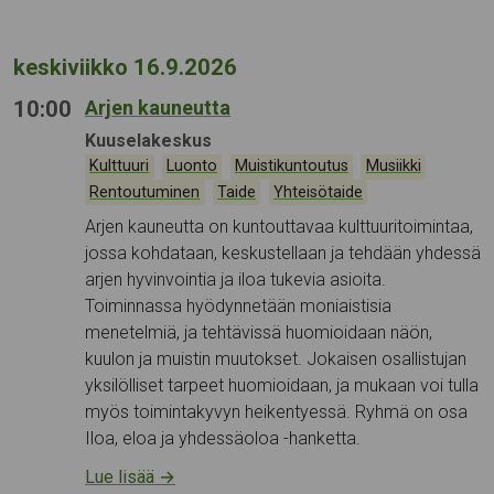
keskiviikko 16.9.2026
10:00
Arjen kauneutta
Tapahtumapaikka:
Kuuselakeskus
Kategoriat:
,
,
,
,
Kulttuuri
Luonto
Muistikuntoutus
Musiikki
,
,
Rentoutuminen
Taide
Yhteisötaide
Arjen kauneutta on kuntouttavaa kulttuuritoimintaa,
jossa kohdataan, keskustellaan ja tehdään yhdessä
arjen hyvinvointia ja iloa tukevia asioita.
Toiminnassa hyödynnetään moniaistisia
menetelmiä, ja tehtävissä huomioidaan näön,
kuulon ja muistin muutokset. Jokaisen osallistujan
yksilölliset tarpeet huomioidaan, ja mukaan voi tulla
myös toimintakyvyn heikentyessä. Ryhmä on osa
Iloa, eloa ja yhdessäoloa -hanketta.
Lue lisää
→