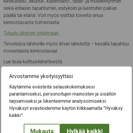
keskustelu-, liikunta-, kädentaito-, taide- ja musiikkiryhmiin
sekä erilaisiin tapahtumiin, esityksiin ja luentoihin paikan
päällä tai etänä. Voit myös esittää toiveita sinua
kiinnostavasta toiminnasta.
Tutustu lähitorin ohjelmaan.
Tervetuloa lähitorille myös ilman lähetettä – kesällä tapahtuu
monenlaista kiinnostavaa!
Lue lisää kulttuurilähetteestä:
Kulttuurilähetteellä iloa ja sisältöä ikäihmisten elämään
Arvostamme yksityisyyttäsi
[Tampereen kaupunki – Ajankohtaista]
Käytämme evästeitä selauskokemuksesi
parantamiseksi, personoitujen mainosten ja sisällön
tarjoamiseksi ja liikenteemme analysoimiseksi.
Hyväksyt evästeidemme käytön klikkaamalla ”Hyväksy
kaikki”.
Mukauta
Hylkää kaikki