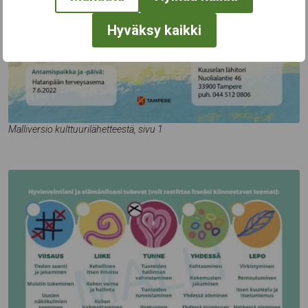
Hyväksy kaikki
Malliversio kulttuurilähetteestä, sivu 1