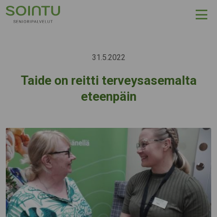
Hyppää sisältöön
31.5.2022
Taide on reitti terveysasemalta
eteenpäin