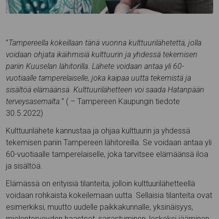
”
Tampereella kokeillaan tänä vuonna kulttuurilähetettä, jolla
voidaan ohjata ikäihmisiä kulttuurin ja yhdessä tekemisen
pariin Kuuselan lähitorilla. Lähete voidaan antaa yli 60-
vuotiaalle tamperelaiselle, joka kaipaa uutta tekemistä ja
sisältöä elämäänsä. Kulttuurilähetteen voi saada Hatanpään
terveysasemalta.
” ( – Tampereen Kaupungin tiedote
30.5.2022)
Kulttuurilähete kannustaa ja ohjaa kulttuurin ja yhdessä
tekemisen pariin Tampereen lähitoreilla. Se voidaan antaa yli
60-vuotiaalle tamperelaiselle, joka tarvitsee elämäänsä iloa
ja sisältöä.
Elämässä on erityisiä tilanteita, jolloin kulttuurilähetteellä
voidaan rohkaista kokeilemaan uutta. Sellaisia tilanteita ovat
esimerkiksi, muutto uudelle paikkakunnalle, yksinäisyys,
mielenterveyden haasteet, sairastuminen, leskeksi jääminen