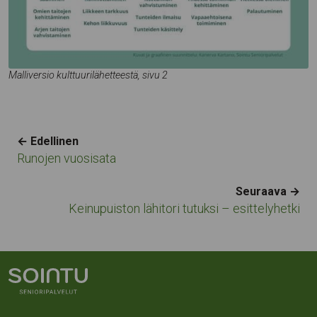
Malliversio kulttuurilähetteestä, sivu 2
Navigation
← Edellinen
Runojen vuosisata
Seuraava →
Keinupuiston lähitori tutuksi – esittelyhetki