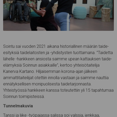
Sointu sai vuoden 2021 aikana historiallinen määrän taide-
esityksiä taidelaitosten ja -yhdistysten tuottamana. ”Taidetta
lähelle -hankkeen ansiosta saimme upean kattauksen taide-
elämyksiä Soinnun asiakkaille”, kertoo yhteisötaitelija
Kanerva Kartano. Hiljaisemman korona-ajan jälkeen
ammattitaiteilijat otettiin innolla vastaan ja saimme nauttia
ennätyksellisen monipuolisesta taidetarjonnasta.
Yhteistyössä hankkeen kanssa toteutettiin yli 15 tapahtumaa
Soinnun toimipisteissä.
Tunnelmakuvia
Tanssi ja liike -työpajassa salissa soi valssia, jenkkaa,