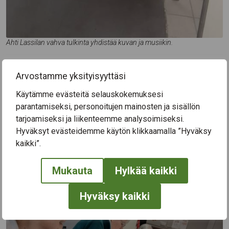
Ahti Lassilan vahva tulkinta yhdistää kuvan ja musiikin.
Arvostamme yksityisyyttäsi
Sadutustyöpaja
Minun tarinani
oli yhdessä ja yksittäin
toteutettua työpajatyöskentelyä, jossa kirjoitettiin tarina
Käytämme evästeitä selauskokemuksesi
omasta elämästä. Tarinoita muokattiin myös runon
parantamiseksi, personoitujen mainosten ja sisällön
muotoon ja niitä jaettiin osallistujien kesken. Oman elämän
tarjoamiseksi ja liikenteemme analysoimiseksi.
tarinallistaminen koettiin hyvin merkityksellisenä.
Hyväksyt evästeidemme käytön klikkaamalla ”Hyväksy
Sadutustyöpajat ja Tanssi ja liike -työpajat järjesti
kaikki”.
Nuorisoseurat Lounais-Suomi.
Mukauta
Hylkää kaikki
Hyväksy kaikki