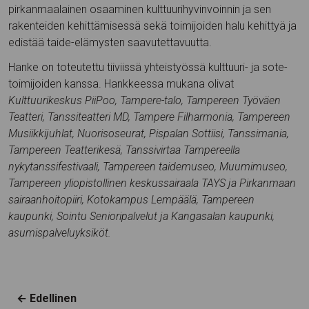
pirkanmaalainen osaaminen kulttuurihyvinvoinnin ja sen
rakenteiden kehittämisessä sekä toimijoiden halu kehittyä ja
edistää taide-elämysten saavutettavuutta.
Hanke on toteutettu tiiviissä yhteistyössä kulttuuri- ja sote-
toimijoiden kanssa. Hankkeessa mukana olivat
Kulttuurikeskus PiiPoo, Tampere-talo, Tampereen Työväen
Teatteri, Tanssiteatteri MD, Tampere Filharmonia, Tampereen
Musiikkijuhlat, Nuorisoseurat, Pispalan Sottiisi, Tanssimania,
Tampereen Teatterikesä, Tanssivirtaa Tampereella
nykytanssifestivaali, Tampereen taidemuseo, Muumimuseo,
Tampereen yliopistollinen keskussairaala TAYS ja Pirkanmaan
sairaanhoitopiiri, Kotokampus Lempäälä, Tampereen
kaupunki, Sointu Senioripalvelut ja Kangasalan kaupunki,
asumispalveluyksiköt.
Navigation
← Edellinen