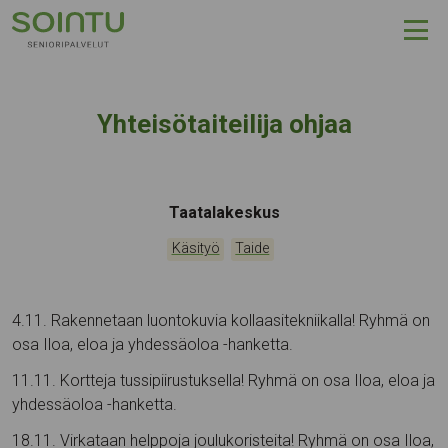
Hyppää sisältöön
Yhteisötaiteilija ohjaa
Tapahtumapaikka:
Taatalakeskus
Kategoriat:
,
Käsityö
Taide
4.11. Rakennetaan luontokuvia kollaasitekniikalla! Ryhmä on
osa Iloa, eloa ja yhdessäoloa -hanketta.
11.11. Kortteja tussipiirustuksella! Ryhmä on osa Iloa, eloa ja
yhdessäoloa -hanketta.
18.11. Virkataan helppoja joulukoristeita! Ryhmä on osa Iloa,