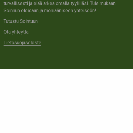
turvallisesti ja elää arkea omalla tyylilläsi. Tule mukaan
Soinnun eloisaan ja moniääniseen yhteisöön!
Tutustu Sointuun
Ota yhteyttä
Tietosuojaseloste
Tietoa meistä
Avoimet työpaikat
Yhteistyö
Ota yhteyttä