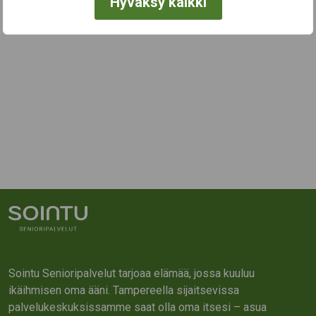
Hyväksy kaikki
Sointu Senioripalvelut tarjoaa elämää, jossa kuuluu
ikäihmisen oma ääni. Tampereella sijaitsevissa
palvelukeskuksissamme saat olla oma itsesi – asua