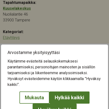
Tapahtumapaikka:
Kuuselakeskus
Nuolialantie 46
33900
Tampere
Kategoriat:
Etäyhteys
Arvostamme yksityisyyttäsi
← Näytä kaikki tapahtumat
Käytämme evästeitä selauskokemuksesi
parantamiseksi, personoitujen mainosten ja sisällön
tarjoamiseksi ja liikenteemme analysoimiseksi.
Hyväksyt evästeidemme käytön klikkaamalla ”Hyväksy
kaikki”.
Mukauta
Hylkää kaikki