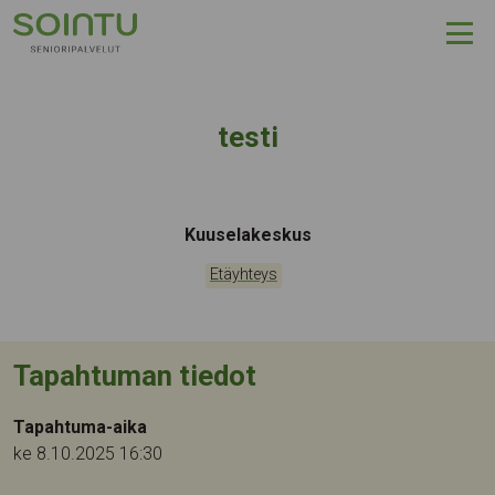
Hyppää sisältöön
testi
Tapahtumapaikka:
Kuuselakeskus
Kategoriat:
Etäyhteys
Tapahtuman tiedot
Tapahtuma-aika
ke 8.10.2025 16:30