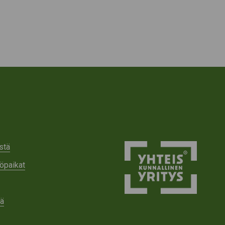
stä
öpaikat
tä