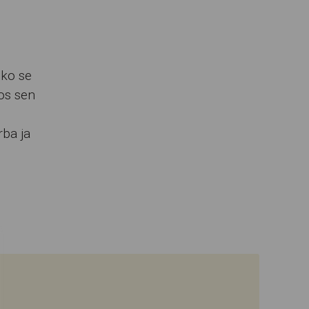
nko se
os sen
rba ja