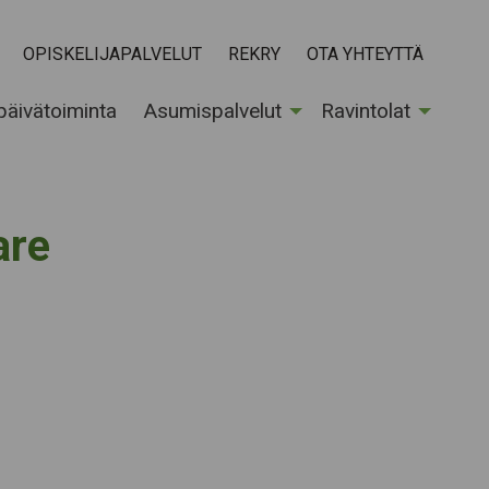
OPISKELIJAPALVELUT
REKRY
OTA YHTEYTTÄ
 päivätoiminta
Asumispalvelut
Ravintolat
are