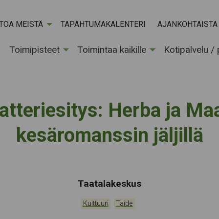
ETOA MEISTÄ
TAPAHTUMAKALENTERI
AJANKOHTAISTA
Toimipisteet
Toimintaa kaikille
Kotipalvelu /
atteriesitys: Herba ja Ma
kesäromanssin jäljillä
Tapahtumapaikka:
Taatalakeskus
Kategoriat:
,
Kulttuuri
Taide