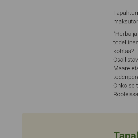
Tapahtum
maksuton 
”Herba ja
todelline
kohtaa?
Osallista
Maare ets
todenperä
Onko se t
Rooleissa
Tapa