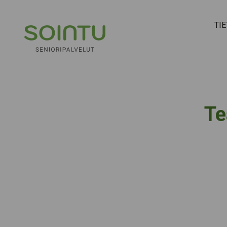
Hyppää sisältöön
TI
Te