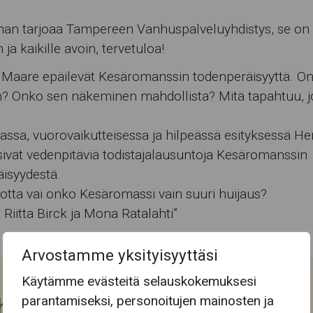
an tarjoaa Tampereen Vanhuspalveluyhdistys, se on
ja kaikille avoin, tervetuloa!
 Maare epäilevät Kesäromanssin todenperäisyyttä. O
n? Onko sen näkeminen mahdollista? Mitä tapahtuu, j
vassa, vuorovaikutteisessa ja hilpeässä esityksessä He
ivät vedenpitäviä todistajalausuntoja Kesäromanssin
isyydestä.
otta vai onko Kesäromassi vain suuri huijaus?
 Riitta Birck ja Mona Ratalahti”
Arvostamme yksityisyyttäsi
Käytämme evästeitä selauskokemuksesi
parantamiseksi, personoitujen mainosten ja
htuman tiedot