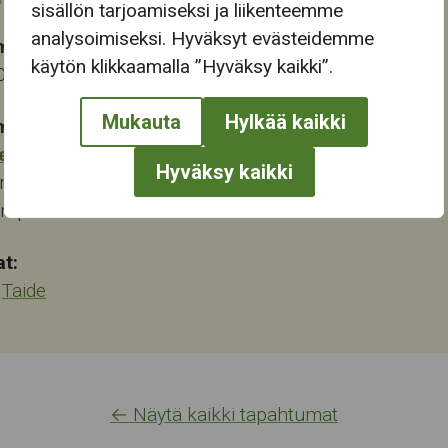
sisällön tarjoamiseksi ja liikenteemme
analysoimiseksi. Hyväksyt evästeidemme
ma-aika
käytön klikkaamalla ”Hyväksy kaikki”.
2023 14:00
Mukauta
Hylkää kaikki
mapaikka:
eskus
Hyväksy kaikki
renkatu 6
ampere
at:
,
Taide
← Näytä kaikki tapahtumat