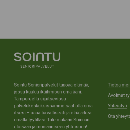
Sointu Senioripalvelut tarjoaa elämää,
Tietoa mei
jossa kuuluu ikäihmisen oma ääni.
Avoimet ty
Tampereella sijaitsevissa
palvelukeskuksissamme saat olla oma
Yhteistyö
itsesi – asua turvallisesti ja elää arkea
Ota yhteyt
omalla tyylilläsi. Tule mukaan Soinnun
eloisaan ja moniääniseen yhteisöön!