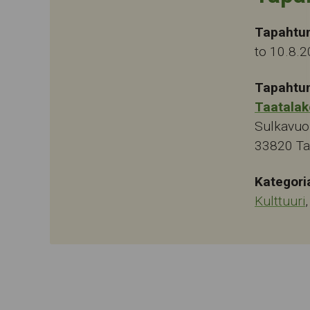
Tapahtu
to 10.8.
Tapahtu
Taatalak
Sulkavuo
33820
T
Kategori
Kulttuuri