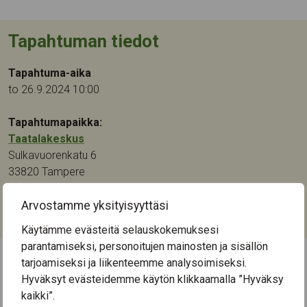
Tapahtuman tiedot
Tapahtuma-aika
to 26.9.2024 10:00
Tapahtumapaikka:
Taatalakeskus
Sulkavuorenkatu 6
33820
Tampere
Kategoriat:
Arvostamme yksityisyyttäsi
Käsityö
Käytämme evästeitä selauskokemuksesi
parantamiseksi, personoitujen mainosten ja sisällön
tarjoamiseksi ja liikenteemme analysoimiseksi.
← Näytä kaikki tapahtumat
Hyväksyt evästeidemme käytön klikkaamalla ”Hyväksy
kaikki”.