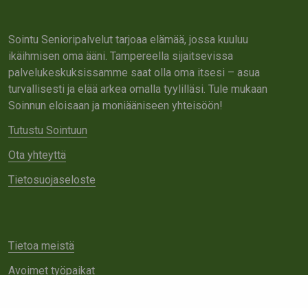
Sointu Senioripalvelut tarjoaa elämää, jossa kuuluu
ikäihmisen oma ääni. Tampereella sijaitsevissa
palvelukeskuksissamme saat olla oma itsesi – asua
turvallisesti ja elää arkea omalla tyylilläsi. Tule mukaan
Soinnun eloisaan ja moniääniseen yhteisöön!
Tutustu Sointuun
Ota yhteyttä
Tietosuojaseloste
Tietoa meistä
Avoimet työpaikat
Yhteistyö