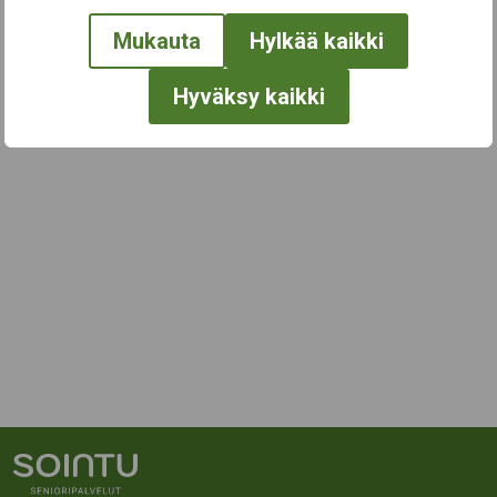
Mukauta
Hylkää kaikki
Hyväksy kaikki