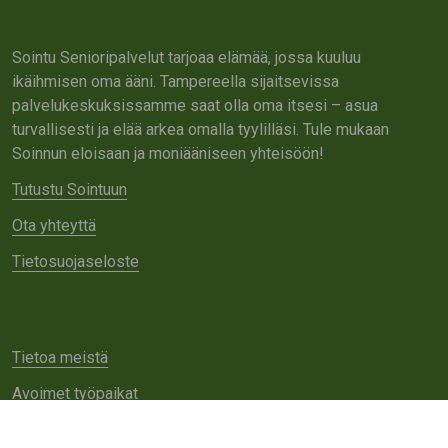
Sointu Senioripalvelut tarjoaa elämää, jossa kuuluu
ikäihmisen oma ääni. Tampereella sijaitsevissa
palvelukeskuksissamme saat olla oma itsesi – asua
turvallisesti ja elää arkea omalla tyylilläsi. Tule mukaan
Soinnun eloisaan ja moniääniseen yhteisöön!
Tutustu Sointuun
Ota yhteyttä
Tietosuojaseloste
Tietoa meistä
Avoimet työpaikat
Yhteistyö