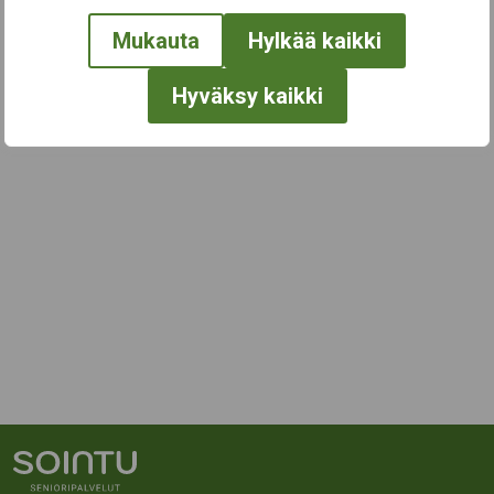
Mukauta
Hylkää kaikki
Hyväksy kaikki