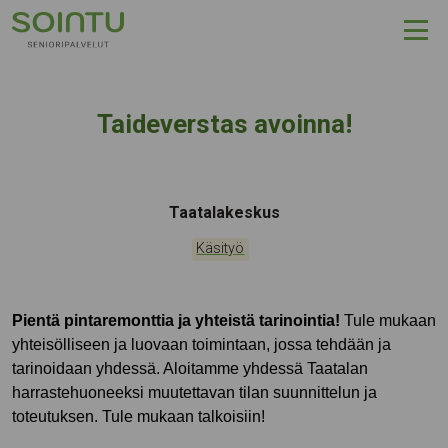
Hyppää sisältöön
Taideverstas avoinna!
Tapahtumapaikka:
Taatalakeskus
Kategoriat:
Käsityö
Pientä pintaremonttia ja yhteistä tarinointia!
Tule mukaan
yhteisölliseen ja luovaan toimintaan, jossa tehdään ja
tarinoidaan yhdessä. Aloitamme yhdessä Taatalan
harrastehuoneeksi muutettavan tilan suunnittelun ja
toteutuksen. Tule mukaan talkoisiin!