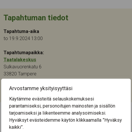
Tapahtuman tiedot
Tapahtuma-aika
to 19.9.2024 13:00
Tapahtumapaikka:
Taatalakeskus
Sulkavuorenkatu 6
33820
Tampere
Kategoriat:
Arvostamme yksityisyyttäsi
Käsityö
Käytämme evästeitä selauskokemuksesi
parantamiseksi, personoitujen mainosten ja sisällön
tarjoamiseksi ja liikenteemme analysoimiseksi.
← Näytä kaikki tapahtumat
Hyväksyt evästeidemme käytön klikkaamalla ”Hyväksy
kaikki”.