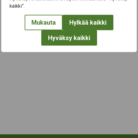
kaikki”.
← Näytä kaikki tapahtumat
Mukauta
Hylkää kaikki
Hyväksy kaikki