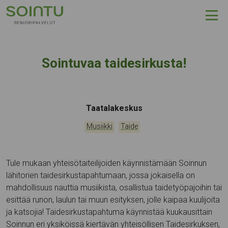
Hyppää sisältöön
Sointuvaa taidesirkusta!
Tapahtumapaikka:
Taatalakeskus
Kategoriat:
,
Musiikki
Taide
Tule mukaan yhteisötaiteilijoiden käynnistämään Soinnun
lähitorien taidesirkustapahtumaan, jossa jokaisella on
mahdollisuus nauttia musiikista, osallistua taidetyöpajoihin tai
esittää runon, laulun tai muun esityksen, jolle kaipaa kuulijoita
ja katsojia! Taidesirkustapahtuma käynnistää kuukausittain
Soinnun eri yksiköissä kiertävän yhteisöllisen Taidesirkuksen,