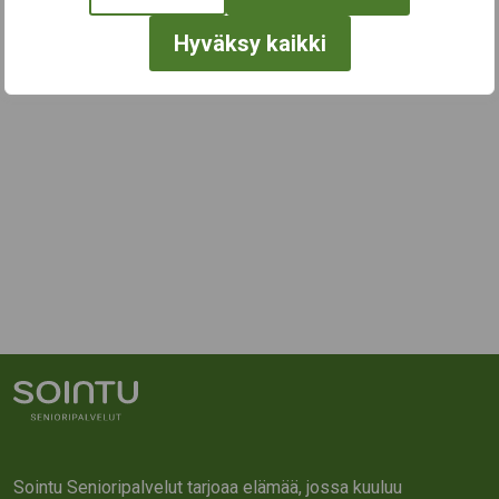
Hyväksy kaikki
Sointu Senioripalvelut tarjoaa elämää, jossa kuuluu