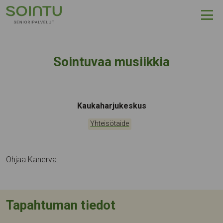
Hyppää sisältöön
Sointuvaa musiikkia
Tapahtumapaikka:
Kaukaharjukeskus
Kategoriat:
Yhteisötaide
Ohjaa Kanerva.
Tapahtuman tiedot