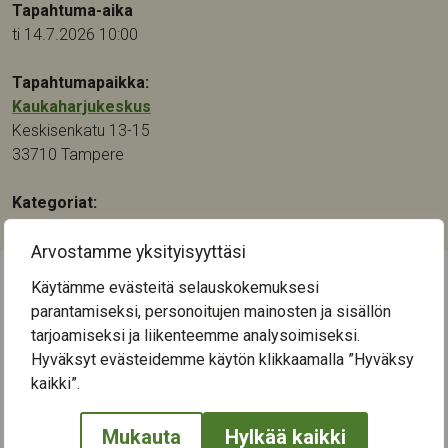
Tapahtuma-aika
ti 14.7.2026 10:00
Tapahtumapaikka:
Kaukaharjukeskus
Keskisenkatu 13-15
33710
Tampere
Kategoriat:
Yhteisötaide
Arvostamme yksityisyyttäsi
Käytämme evästeitä selauskokemuksesi
← Näytä kaikki tapahtumat
parantamiseksi, personoitujen mainosten ja sisällön
tarjoamiseksi ja liikenteemme analysoimiseksi.
Hyväksyt evästeidemme käytön klikkaamalla ”Hyväksy
kaikki”.
Mukauta
Hylkää kaikki