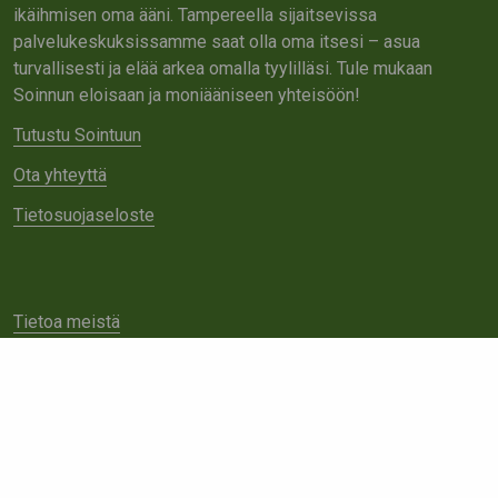
ikäihmisen oma ääni. Tampereella sijaitsevissa
palvelukeskuksissamme saat olla oma itsesi – asua
turvallisesti ja elää arkea omalla tyylilläsi. Tule mukaan
Soinnun eloisaan ja moniääniseen yhteisöön!
Tutustu Sointuun
Ota yhteyttä
Tietosuojaseloste
Tietoa meistä
Avoimet työpaikat
Yhteistyö
Ota yhteyttä