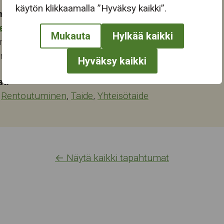
käytön klikkaamalla ”Hyväksy kaikki”.
mapaikka:
eskus
Mukauta
Hylkää kaikki
renkatu 6
ampere
Hyväksy kaikki
at:
,
Rentoutuminen
,
Taide
,
Yhteisötaide
← Näytä kaikki tapahtumat