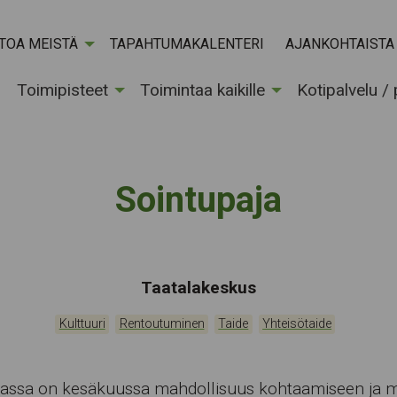
ETOA MEISTÄ
TAPAHTUMAKALENTERI
AJANKOHTAISTA
Toimipisteet
Toimintaa kaikille
Kotipalvelu /
Sointupaja
Tapahtumapaikka:
Taatalakeskus
Kategoriat:
,
,
,
Kulttuuri
Rentoutuminen
Taide
Yhteisötaide
jassa on kesäkuussa mahdollisuus kohtaamiseen ja