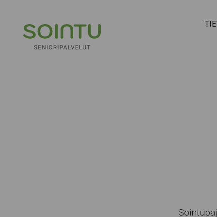
Hyppää sisältöön
TI
Sointupa