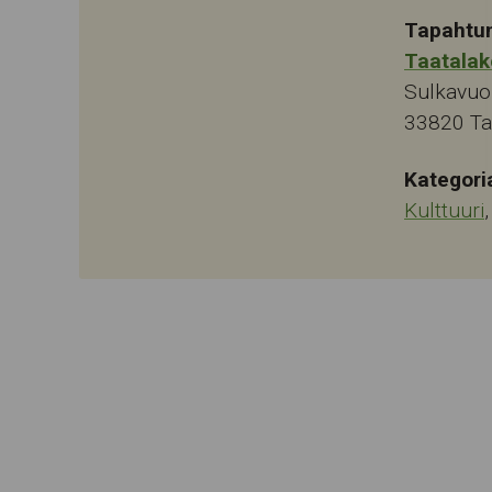
Tapahtu
Taatalak
Sulkavuo
33820
T
Kategori
Kulttuuri