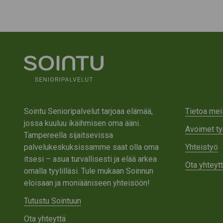
Sointu Senioripalvelut tarjoaa elämää,
Tietoa mei
jossa kuuluu ikäihmisen oma ääni.
Avoimet ty
Tampereella sijaitsevissa
palvelukeskuksissamme saat olla oma
Yhteistyö
itsesi – asua turvallisesti ja elää arkea
Ota yhteyt
omalla tyylilläsi. Tule mukaan Soinnun
eloisaan ja moniääniseen yhteisöön!
Tutustu Sointuun
Ota yhteyttä