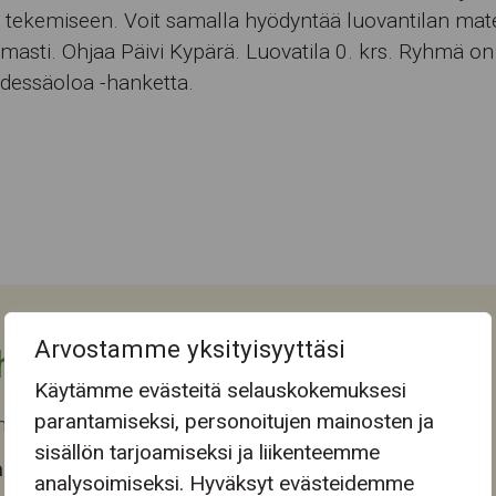
 tekemiseen. Voit samalla hyödyntää luovantilan mate
asti. Ohjaa Päivi Kypärä. Luovatila 0. krs. Ryhmä on 
hdessäoloa -hanketta.
Arvostamme yksityisyyttäsi
htuman tiedot
Käytämme evästeitä selauskokemuksesi
parantamiseksi, personoitujen mainosten ja
 päättyi ti 30.6.2026
sisällön tarjoamiseksi ja liikenteemme
 tapahtuma-aika
analysoimiseksi. Hyväksyt evästeidemme