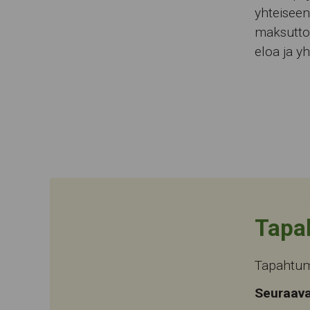
yhteiseen
maksuttom
eloa ja y
Tapa
Tapahtuma
Seuraava