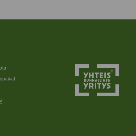
stä
öpaikat
tä