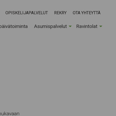
OPISKELIJAPALVELUT
REKRY
OTA YHTEYTTÄ
 päivätoiminta
Asumispalvelut
Ravintolat
 mukavaan