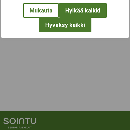
Mukauta
Hylkää kaikki
Hyväksy kaikki