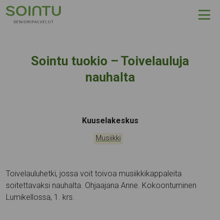
Hyppää sisältöön
Sointu tuokio – Toivelauluja
nauhalta
Tapahtumapaikka:
Kuuselakeskus
Kategoriat:
Musiikki
Toivelauluhetki, jossa voit toivoa musiikkikappaleita
soitettavaksi nauhalta. Ohjaajana Anne. Kokoontuminen
Lumikellossa, 1. krs.