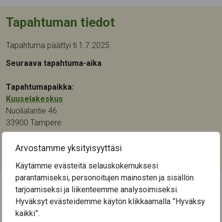
Tapahtuman tiedot
Tapahtuma päättyi ti 1.7.2025
Seuraava tapahtuma-aika
Tapahtumapaikka:
Kuuselakeskus
Nuolialantie 46
33900
Tampere
Kategoriat:
Arvostamme yksityisyyttäsi
Musiikki
Käytämme evästeitä selauskokemuksesi
parantamiseksi, personoitujen mainosten ja sisällön
tarjoamiseksi ja liikenteemme analysoimiseksi.
← Näytä kaikki tapahtumat
Hyväksyt evästeidemme käytön klikkaamalla ”Hyväksy
kaikki”.