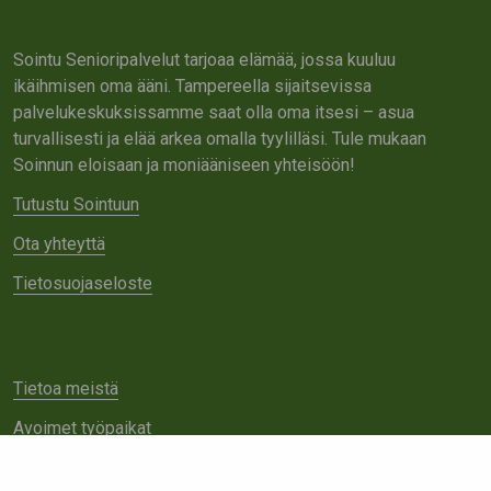
Sointu Senioripalvelut tarjoaa elämää, jossa kuuluu
ikäihmisen oma ääni. Tampereella sijaitsevissa
palvelukeskuksissamme saat olla oma itsesi – asua
turvallisesti ja elää arkea omalla tyylilläsi. Tule mukaan
Soinnun eloisaan ja moniääniseen yhteisöön!
Tutustu Sointuun
Ota yhteyttä
Tietosuojaseloste
Tietoa meistä
Avoimet työpaikat
Yhteistyö