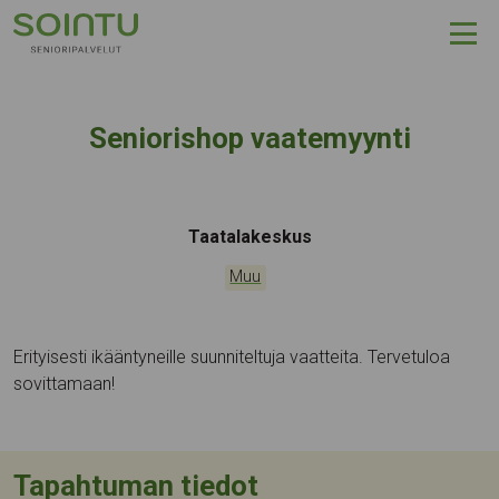
Hyppää sisältöön
Seniorishop vaatemyynti
Tapahtumapaikka:
Taatalakeskus
Kategoriat:
Muu
Erityisesti ikääntyneille suunniteltuja vaatteita. Tervetuloa
sovittamaan!
Tapahtuman tiedot