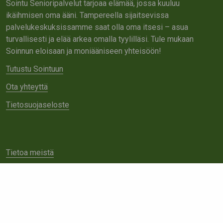
Sointu Senioripalvelut tarjoaa elämää, jossa kuuluu
ikäihmisen oma ääni. Tampereella sijaitsevissa
palvelukeskuksissamme saat olla oma itsesi – asua
turvallisesti ja elää arkea omalla tyylilläsi. Tule mukaan
Soinnun eloisaan ja moniääniseen yhteisöön!
Tutustu Sointuun
Ota yhteyttä
Tietosuojaseloste
Tietoa meistä
Avoimet työpaikat
Yhteistyö
Ota yhteyttä