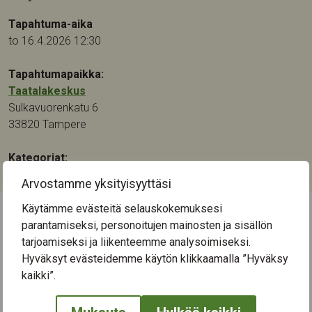
Tapahtuma-aika
to 16.4.2026 12:30
Tapahtumapaikka:
Taatalakeskus
Sulkavuorenkatu 6
33820
Tampere
Kategoriat:
Muu
Arvostamme yksityisyyttäsi
Käytämme evästeitä selauskokemuksesi
parantamiseksi, personoitujen mainosten ja sisällön
← Näytä kaikki tapahtumat
tarjoamiseksi ja liikenteemme analysoimiseksi.
Hyväksyt evästeidemme käytön klikkaamalla ”Hyväksy
kaikki”.