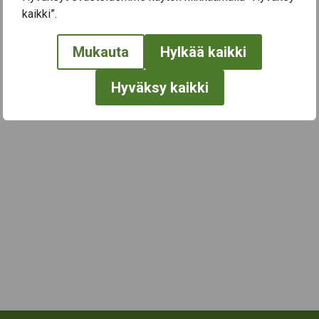
kaikki”.
← Näytä kaikki tapahtumat
Mukauta
Hylkää kaikki
Hyväksy kaikki