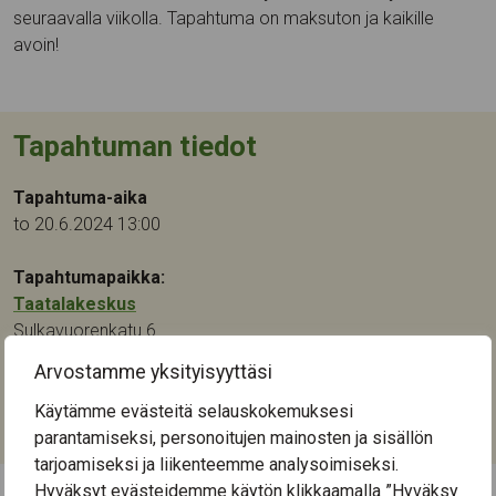
seuraavalla viikolla. Tapahtuma on maksuton ja kaikille
avoin!
Tapahtuman tiedot
Tapahtuma-aika
to 20.6.2024 13:00
Tapahtumapaikka:
Taatalakeskus
Sulkavuorenkatu 6
33820
Tampere
Arvostamme yksityisyyttäsi
Kategoriat:
Käytämme evästeitä selauskokemuksesi
Käsityö
,
Taide
parantamiseksi, personoitujen mainosten ja sisällön
tarjoamiseksi ja liikenteemme analysoimiseksi.
Hyväksyt evästeidemme käytön klikkaamalla ”Hyväksy