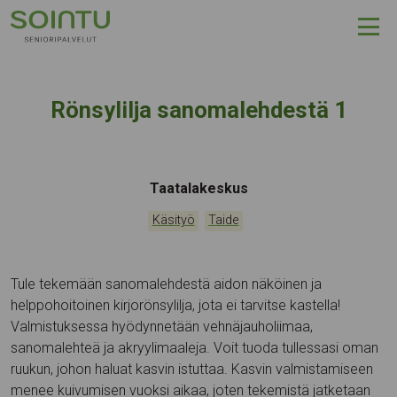
Hyppää sisältöön
Rönsylilja sanomalehdestä 1
Tapahtumapaikka:
Taatalakeskus
Kategoriat:
,
Käsityö
Taide
Tule tekemään sanomalehdestä aidon näköinen ja
helppohoitoinen kirjorönsylilja, jota ei tarvitse kastella!
Valmistuksessa hyödynnetään vehnäjauholiimaa,
sanomalehteä ja akryylimaaleja. Voit tuoda tullessasi oman
ruukun, johon haluat kasvin istuttaa. Kasvin valmistamiseen
menee kuivumisen vuoksi aikaa, joten tekemistä jatketaan