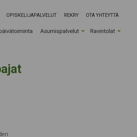
OPISKELIJAPALVELUT
REKRY
OTA YHTEYTTÄ
 päivätoiminta
Asumispalvelut
Ravintolat
ajat
den