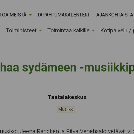
ETOA MEISTÄ
TAPAHTUMAKALENTERI
AJANKOHTAISTA
Toimipisteet
Toimintaa kaikille
Kotipalvelu /
haa sydämeen -musiikkip
Tapahtumapaikka:
Taatalakeskus
Kategoriat:
Musiikki
usikot Jeena Rancken ja Ritva Venehsalo vetävät vii