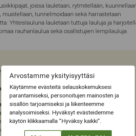
siikkipajat, joissa lauletaan, rytmitellään, kuunnellaa
, muistellaan, tunnelmoidaan sekä harrastetaan
ta. Yhteislauluna lauletaan tuttuja lauluja ja harjoitel
maa rauhanlaulua sekä osallistujien lempilauluja.
htuman tiedot
Arvostamme yksityisyyttäsi
Käytämme evästeitä selauskokemuksesi
ma-aika
parantamiseksi, personoitujen mainosten ja
sisällön tarjoamiseksi ja liikenteemme
mapaikka:
analysoimiseksi. Hyväksyt evästeidemme
eskus
käytön klikkaamalla ”Hyväksy kaikki”.
renkatu 6
ampere