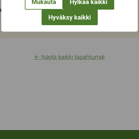
Mukauta
Hylkää kaikki
at:
Hyväksy kaikki
← Näytä kaikki tapahtumat