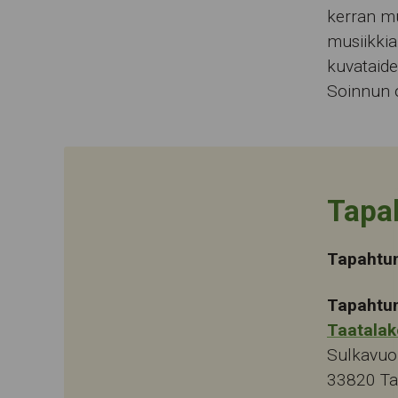
kerran mu
musiikkia
kuvataidet
Soinnun o
Tapa
Tapahtu
Tapahtu
Taatalak
Sulkavuo
33820
T