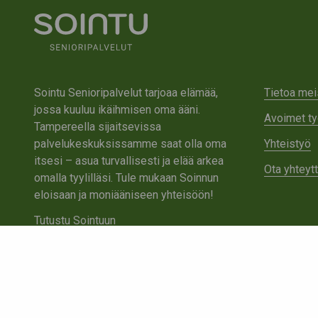
Sointu Senioripalvelut tarjoaa elämää,
Tietoa mei
jossa kuuluu ikäihmisen oma ääni.
Avoimet ty
Tampereella sijaitsevissa
palvelukeskuksissamme saat olla oma
Yhteistyö
itsesi – asua turvallisesti ja elää arkea
Ota yhteyt
omalla tyylilläsi. Tule mukaan Soinnun
eloisaan ja moniääniseen yhteisöön!
Tutustu Sointuun
Ota yhteyttä
Tietosuojaseloste