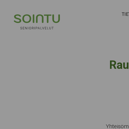
Hyppää sisältöön
TI
Rau
Yhteisömu