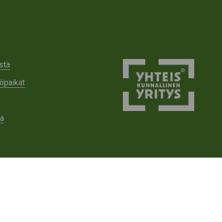
stä
öpaikat
tä