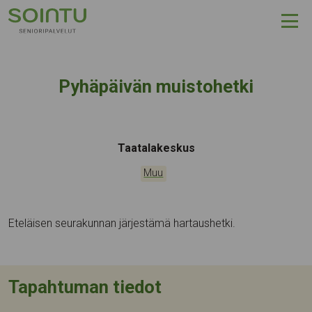
Hyppää sisältöön
Pyhäpäivän muistohetki
Tapahtumapaikka:
Taatalakeskus
Kategoriat:
Muu
Eteläisen seurakunnan järjestämä hartaushetki.
Tapahtuman tiedot