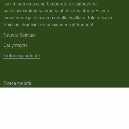
ikäihmisen oma ääni. Tampereella sijaitsevissa
palvelukeskuksissamme saat olla oma itsesi – asua
turvallisesti ja elää arkea omalla tyylilläsi. Tule mukaan
Soinnun eloisaan ja moniääniseen yhteisöön!
Tutustu Sointuun
Ota yhteyttä
Tietosuojaseloste
Tietoa meistä
Avoimet työpaikat
Yhteistyö
Ota yhteyttä