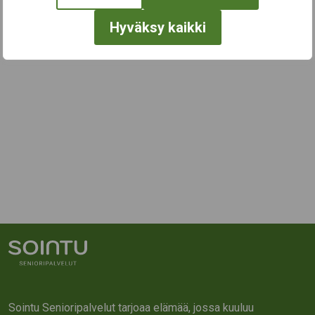
Hyväksy kaikki
Sointu Senioripalvelut tarjoaa elämää, jossa kuuluu