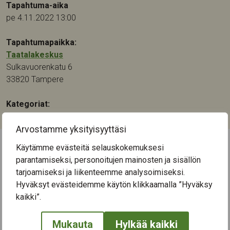
Tapahtuma-aika
pe 4.11.2022 13:00
Tapahtumapaikka:
Taatalakeskus
Sulkavuorenkatu 6
33820
Tampere
Kategoriat:
Muu
Arvostamme yksityisyyttäsi
Käytämme evästeitä selauskokemuksesi
← Näytä kaikki tapahtumat
parantamiseksi, personoitujen mainosten ja sisällön
tarjoamiseksi ja liikenteemme analysoimiseksi.
Hyväksyt evästeidemme käytön klikkaamalla ”Hyväksy
kaikki”.
Mukauta
Hylkää kaikki