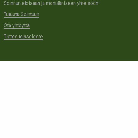
Soinnun eloisaan ja moniääniseen yhteisöön!
Tutustu Sointuun
Ota yhteyttä
Tietosuojaseloste
Tietoa meistä
Avoimet työpaikat
Yhteistyö
Ota yhteyttä