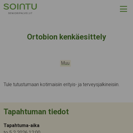
Hyppää sisältöön
Ortobion kenkäesittely
Kategoriat:
Tapahtumapaikka:
Muu
Tule tutustumaan kotimaisiin erityis- ja terveysjalkineisiin.
Tapahtuman tiedot
Tapahtuma-aika
to 5.2.2026 12:00