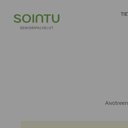
Hyppää sisältöön
TI
Aivotreen