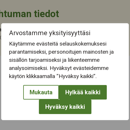
htuman tiedot
ma-aika
Arvostamme yksityisyyttäsi
2022 10:00
Käytämme evästeitä selauskokemuksesi
parantamiseksi, personoitujen mainosten ja
sisällön tarjoamiseksi ja liikenteemme
analysoimiseksi. Hyväksyt evästeidemme
← Näytä kaikki tapahtumat
käytön klikkaamalla ”Hyväksy kaikki”.
Mukauta
Hylkää kaikki
Hyväksy kaikki