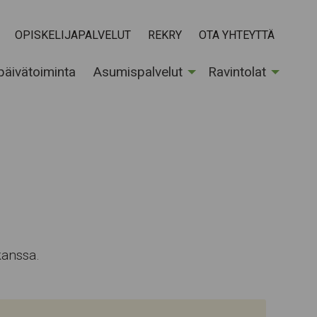
OPISKELIJAPALVELUT
REKRY
OTA YHTEYTTÄ
 päivätoiminta
Asumispalvelut
Ravintolat
kanssa.