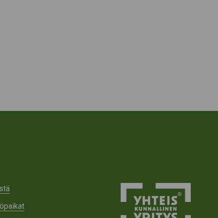
stä
öpaikat