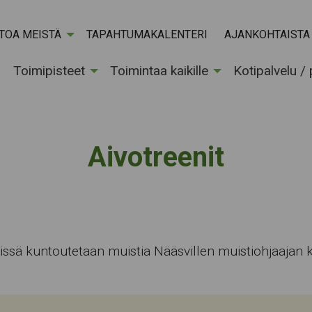
ETOA MEISTÄ
TAPAHTUMAKALENTERI
AJANKOHTAISTA
Toimipisteet
Toimintaa kaikille
Kotipalvelu /
Aivotreenit
issä kuntoutetaan muistia Nääsvillen muistiohjaajan 
Tapahtumapaikka: