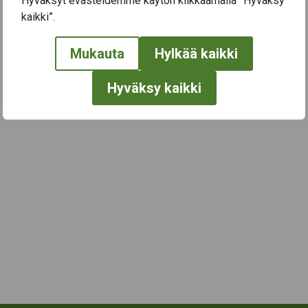
Hyväksyt evästeidemme käytön klikkaamalla ”Hyväksy
kaikki”.
← Näytä kaikki tapahtumat
Mukauta
Hylkää kaikki
Hyväksy kaikki