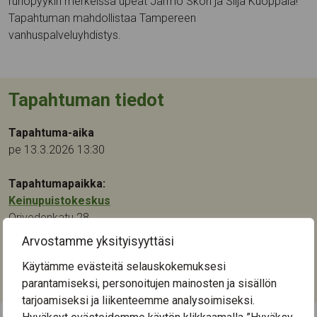
runopyykin merkeissä upeat Jarmo Skön ja Silja Kuoppala!
Tapahtuman mahdollistaa Tampereen
vanhuspalveluyhdistys.
Tapahtuman tiedot
Tapahtuma-aika
pe 13.3.2026 13:30
Tapahtumapaikka:
Keinupuistokeskus
Orivedenkatu 28
33720
Tampere
Arvostamme yksityisyyttäsi
Käytämme evästeitä selauskokemuksesi
Kategoriat:
parantamiseksi, personoitujen mainosten ja sisällön
Musiikki
tarjoamiseksi ja liikenteemme analysoimiseksi.