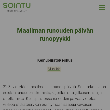
Hyppää sisältöön
Maailman runouden päivän
runopyykki
Tapahtumapaikka:
Keinupuistokeskus
Kategoriat:
Musiikki
21.3. vietetään maailman runouden päivää. Sen tarkoitus on
edistää runouden lukemista, kirjoittamista, julkaisemista ja
opettamista. Keinupuistossa runouden päivää vietetään
viikkoa etukäteen, kun esiintymään saapuu keväisen