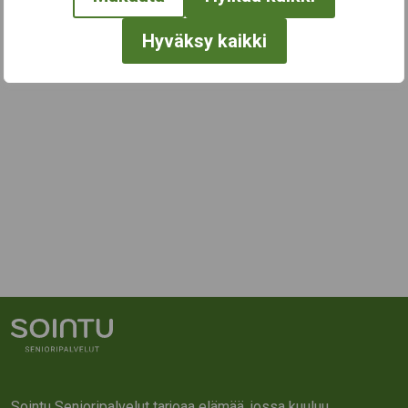
Hyväksy kaikki
Sointu Senioripalvelut tarjoaa elämää, jossa kuuluu