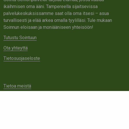
ikäihmisen oma ääni. Tampereella sijaitsevissa
palvelukeskuksissamme saat olla oma itsesi – asua
turvallisesti ja elää arkea omalla tyylilläsi. Tule mukaan
Soinnun eloisaan ja moniääniseen yhteisöön!
Tutustu Sointuun
Ota yhteyttä
Tietosuojaseloste
Tietoa meistä
Avoimet työpaikat
Yhteistyö
Ota yhteyttä