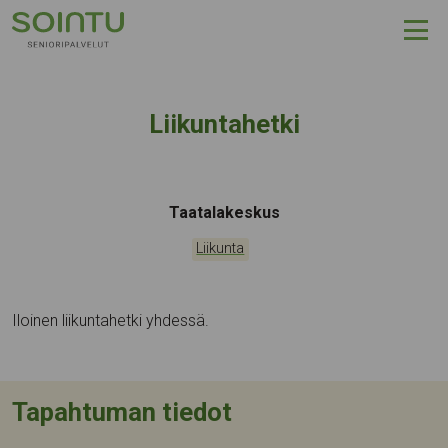
Hyppää sisältöön
Liikuntahetki
Tapahtumapaikka:
Taatalakeskus
Kategoriat:
Liikunta
Iloinen liikuntahetki yhdessä.
Tapahtuman tiedot