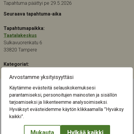
Tapahtuma päättyi pe 29.5.2026
Seuraava tapahtuma-aika
Tapahtumapaikka:
Taatalakeskus
Sulkavuorenkatu 6
33820
Tampere
Kategoriat:
Liikunta
Arvostamme yksityisyyttäsi
Käytämme evästeitä selauskokemuksesi
parantamiseksi, personoitujen mainosten ja sisällön
← Näytä kaikki tapahtumat
tarjoamiseksi ja liikenteemme analysoimiseksi.
Hyväksyt evästeidemme käytön klikkaamalla ”Hyväksy
kaikki”.
Mukauta
Hylkää kaikki