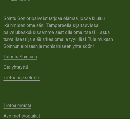
Sointu Senioripalvelut tarjoaa elämää, jossa kuuluu
ikäihmisen oma ääni. Tampereella sijaitsevissa
palvelukeskuksissamme saat olla oma itsesi – asua
turvallisesti ja elää arkea omalla tyylilläsi. Tule mukaan
Soinnun eloisaan ja moniääniseen yhteisöön!
Tutustu Sointuun
Ota yhteyttä
Tietosuojaseloste
Tietoa meistä
Avoimet työpaikat
Yhteistyö