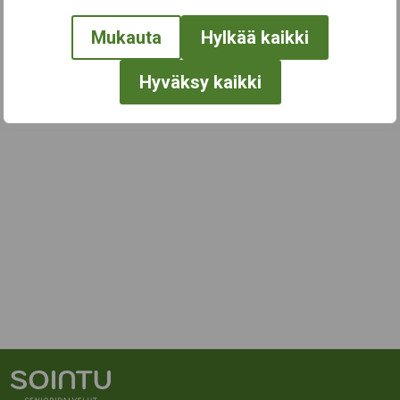
Mukauta
Hylkää kaikki
Hyväksy kaikki