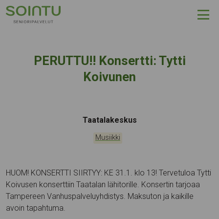
Hyppää sisältöön
PERUTTU!! Konsertti: Tytti
Koivunen
Tapahtumapaikka:
Taatalakeskus
Kategoriat:
Musiikki
HUOM! KONSERTTI SIIRTYY: KE 31.1. klo 13! Tervetuloa Tytti
Koivusen konserttiin Taatalan lähitorille. Konsertin tarjoaa
Tampereen Vanhuspalveluyhdistys. Maksuton ja kaikille
avoin tapahtuma.