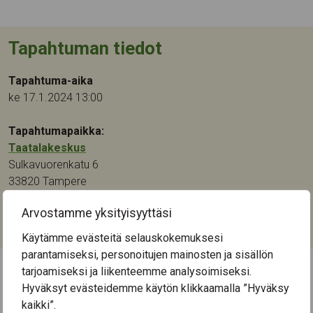
Tapahtuman tiedot
Tapahtuma-aika
ke 17.1.2024 13:00
Tapahtumapaikka:
Taatalakeskus
Sulkavuorenkatu 6
33820
Tampere
Arvostamme yksityisyyttäsi
Kategoriat:
Musiikki
Käytämme evästeitä selauskokemuksesi
parantamiseksi, personoitujen mainosten ja sisällön
tarjoamiseksi ja liikenteemme analysoimiseksi.
Hyväksyt evästeidemme käytön klikkaamalla ”Hyväksy
← Näytä kaikki tapahtumat
kaikki”.