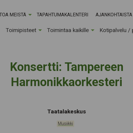
ETOA MEISTÄ
TAPAHTUMAKALENTERI
AJANKOHTAISTA
Toimipisteet
Toimintaa kaikille
Kotipalvelu /
Konsertti: Tampereen
Harmonikkaorkesteri
Tapahtumapaikka:
Taatalakeskus
Kategoriat:
Musiikki