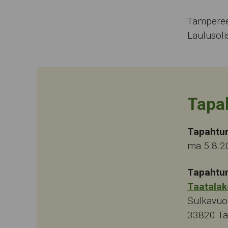
Tampereen
Laulusoli
Tapa
Tapahtu
ma 5.8.2
Tapahtu
Taatalak
Sulkavuo
33820
T