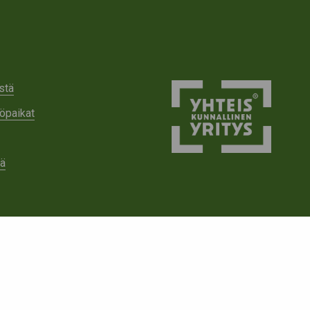
stä
öpaikat
tä