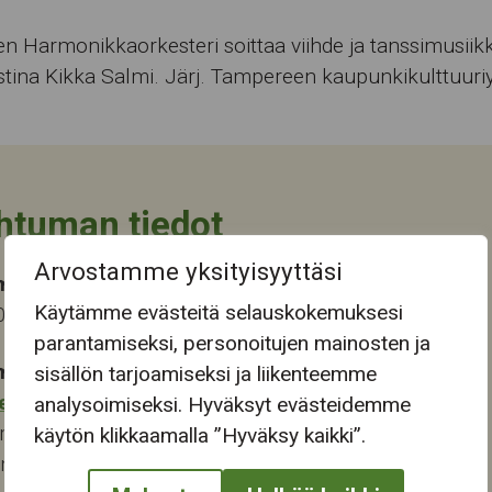
 Harmonikkaorkesteri soittaa viihde ja tanssimusiikk
stina Kikka Salmi. Järj. Tampereen kaupunkikulttuuri
htuman tiedot
Arvostamme yksityisyyttäsi
ma-aika
Käytämme evästeitä selauskokemuksesi
024 13:00
parantamiseksi, personoitujen mainosten ja
mapaikka:
sisällön tarjoamiseksi ja liikenteemme
eskus
analysoimiseksi. Hyväksyt evästeidemme
renkatu 6
käytön klikkaamalla ”Hyväksy kaikki”.
ampere