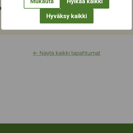
Mukauta
Hylkää kaikki
at:
Hyväksy kaikki
← Näytä kaikki tapahtumat