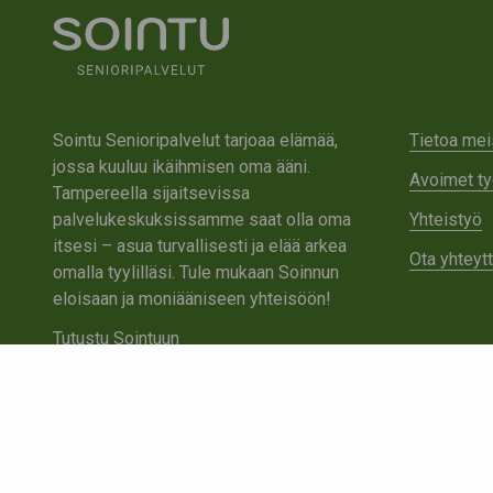
Sointu Senioripalvelut tarjoaa elämää,
Tietoa mei
jossa kuuluu ikäihmisen oma ääni.
Avoimet ty
Tampereella sijaitsevissa
palvelukeskuksissamme saat olla oma
Yhteistyö
itsesi – asua turvallisesti ja elää arkea
Ota yhteyt
omalla tyylilläsi. Tule mukaan Soinnun
eloisaan ja moniääniseen yhteisöön!
Tutustu Sointuun
Ota yhteyttä
Tietosuojaseloste