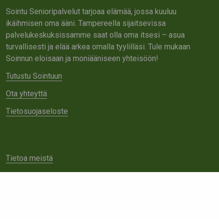
Sointu Senioripalvelut tarjoaa elämää, jossa kuuluu
ikäihmisen oma ääni. Tampereella sijaitsevissa
palvelukeskuksissamme saat olla oma itsesi – asua
turvallisesti ja elää arkea omalla tyylilläsi. Tule mukaan
Soinnun eloisaan ja moniääniseen yhteisöön!
Tutustu Sointuun
Ota yhteyttä
Tietosuojaseloste
Tietoa meistä
Avoimet työpaikat
Yhteistyö
Ota yhteyttä