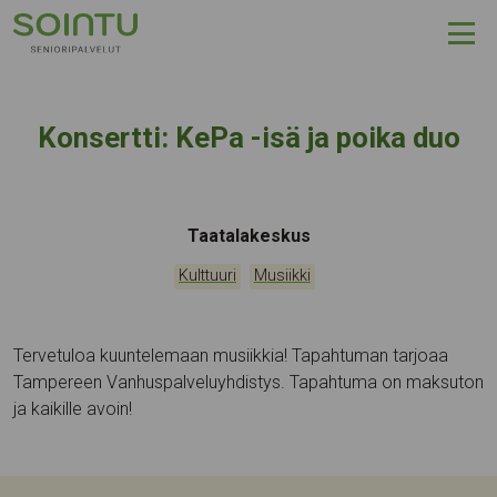
Hyppää sisältöön
Konsertti: KePa -isä ja poika duo
Tapahtumapaikka:
Taatalakeskus
Kategoriat:
,
Kulttuuri
Musiikki
Tervetuloa kuuntelemaan musiikkia! Tapahtuman tarjoaa
Tampereen Vanhuspalveluyhdistys. Tapahtuma on maksuton
ja kaikille avoin!