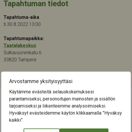
Tapahtuman tiedot
Tapahtuma-aika
ti 30.8.2022 13:00
Tapahtumapaikka:
Taatalakeskus
Sulkavuorenkatu 6
33820
Tampere
Kategoriat:
Kulttuuri
,
Musiikki
Arvostamme yksityisyyttäsi
Käytämme evästeitä selauskokemuksesi
parantamiseksi, personoitujen mainosten ja sisällön
← Näytä kaikki tapahtumat
tarjoamiseksi ja liikenteemme analysoimiseksi.
Hyväksyt evästeidemme käytön klikkaamalla ”Hyväksy
kaikki”.