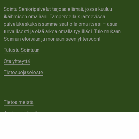
Sointu Senioripalvelut tarjoaa elämää, jossa kuuluu
ikäihmisen oma ääni. Tampereella sijaitsevissa
palvelukeskuksissamme saat olla oma itsesi – asua
turvallisesti ja elää arkea omalla tyylilläsi. Tule mukaan
Soinnun eloisaan ja moniääniseen yhteisöön!
Tutustu Sointuun
Ota yhteyttä
Tietosuojaseloste
Tietoa meistä
Avoimet työpaikat
Yhteistyö
Ota yhteyttä