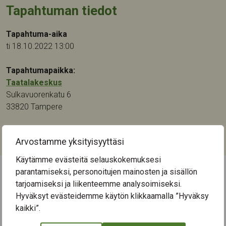
Tapahtuman tiedot
Tapahtuma-aika
ti 18.10.2022 13:00
Tapahtumapaikka:
Taatalakeskus
Sulkavuorenkatu 6
33820
Tampere
Kategoriat:
Arvostamme yksityisyyttäsi
Kulttuuri
,
Musiikki
Käytämme evästeitä selauskokemuksesi
parantamiseksi, personoitujen mainosten ja sisällön
tarjoamiseksi ja liikenteemme analysoimiseksi.
← Näytä kaikki tapahtumat
Hyväksyt evästeidemme käytön klikkaamalla ”Hyväksy
kaikki”.