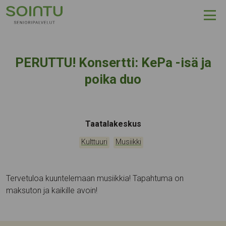
Hyppää sisältöön
PERUTTU! Konsertti: KePa -isä ja
poika duo
Tapahtumapaikka:
Taatalakeskus
Kategoriat:
,
Kulttuuri
Musiikki
Tervetuloa kuuntelemaan musiikkia! Tapahtuma on
maksuton ja kaikille avoin!