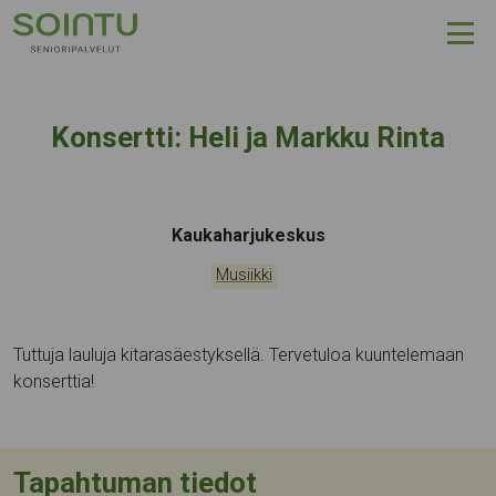
Hyppää sisältöön
Konsertti: Heli ja Markku Rinta
Tapahtumapaikka:
Kaukaharjukeskus
Kategoriat:
Musiikki
Tuttuja lauluja kitarasäestyksellä. Tervetuloa kuuntelemaan
konserttia!
Tapahtuman tiedot