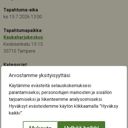
Tapahtuma-aika
ke 15.7.2026 13:00
Tapahtumapaikka:
Kaukaharjukeskus
Keskisenkatu 13-15
33710
Tampere
Kategoriat:
Musiikki
Arvostamme yksityisyyttäsi
Käytämme evästeitä selauskokemuksesi
parantamiseksi, personoitujen mainosten ja sisällön
← Näytä kaikki tapahtumat
tarjoamiseksi ja liikenteemme analysoimiseksi.
Hyväksyt evästeidemme käytön klikkaamalla ”Hyväksy
kaikki”.