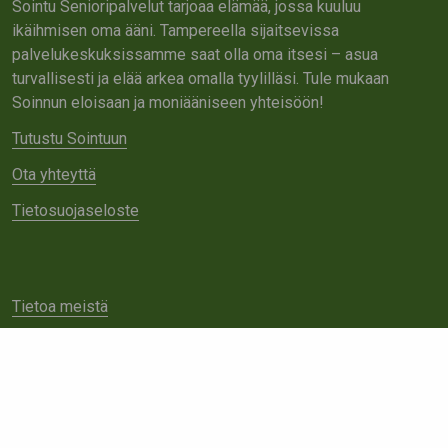
Sointu Senioripalvelut tarjoaa elämää, jossa kuuluu
ikäihmisen oma ääni. Tampereella sijaitsevissa
palvelukeskuksissamme saat olla oma itsesi – asua
turvallisesti ja elää arkea omalla tyylilläsi. Tule mukaan
Soinnun eloisaan ja moniääniseen yhteisöön!
Tutustu Sointuun
Ota yhteyttä
Tietosuojaseloste
Tietoa meistä
Avoimet työpaikat
Yhteistyö
Ota yhteyttä