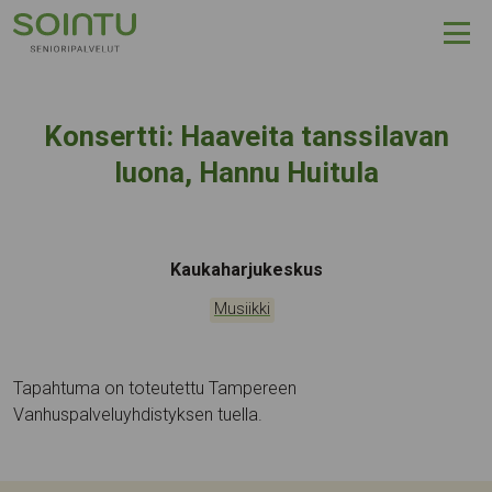
Hyppää sisältöön
Konsertti: Haaveita tanssilavan
luona, Hannu Huitula
Tapahtumapaikka:
Kaukaharjukeskus
Kategoriat:
Musiikki
Tapahtuma on toteutettu Tampereen
Vanhuspalveluyhdistyksen tuella.