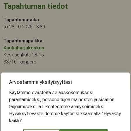
Tapahtuman tiedot
Tapahtuma-aika
to 23.10.2025 13:30
Tapahtumapaikka:
Kaukaharjukeskus
Keskisenkatu 13-15
33710
Tampere
Kategoriat:
Arvostamme yksityisyyttäsi
Musiikki
Käytämme evästeitä selauskokemuksesi
parantamiseksi, personoitujen mainosten ja sisällön
tarjoamiseksi ja liikenteemme analysoimiseksi.
← Näytä kaikki tapahtumat
Hyväksyt evästeidemme käytön klikkaamalla ”Hyväksy
kaikki”.