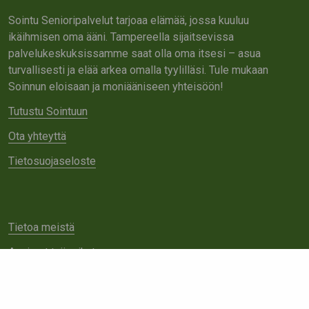
Sointu Senioripalvelut tarjoaa elämää, jossa kuuluu
ikäihmisen oma ääni. Tampereella sijaitsevissa
palvelukeskuksissamme saat olla oma itsesi – asua
turvallisesti ja elää arkea omalla tyylilläsi. Tule mukaan
Soinnun eloisaan ja moniääniseen yhteisöön!
Tutustu Sointuun
Ota yhteyttä
Tietosuojaseloste
Tietoa meistä
Avoimet työpaikat
Yhteistyö
Ota yhteyttä