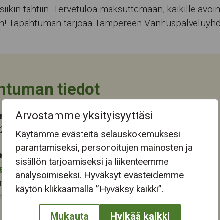
siikin tahtiin. Tervetuloa maksuttomaan, kaikille avo
iin! Tapahtuman tarjoaa Tampereen Vanhuspalveluyhdi
htuman tiedot
Arvostamme yksityisyyttäsi
ma-aika
024 13:00
Käytämme evästeitä selauskokemuksesi
parantamiseksi, personoitujen mainosten ja
mapaikka:
sisällön tarjoamiseksi ja liikenteemme
eskus
analysoimiseksi. Hyväksyt evästeidemme
renkatu 6
käytön klikkaamalla ”Hyväksy kaikki”.
ampere
Mukauta
Hylkää kaikki