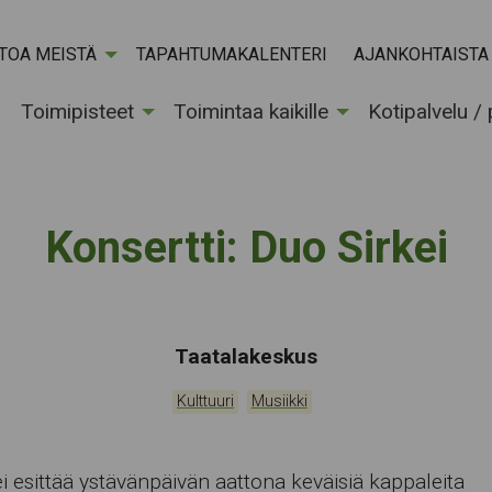
ETOA MEISTÄ
TAPAHTUMAKALENTERI
AJANKOHTAISTA
Toimipisteet
Toimintaa kaikille
Kotipalvelu /
Konsertti: Duo Sirkei
Tapahtumapaikka:
Taatalakeskus
Kategoriat:
,
Kulttuuri
Musiikki
i esittää ystävänpäivän aattona keväisiä kappaleita