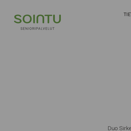
Hyppää sisältöön
TI
Duo Sirke