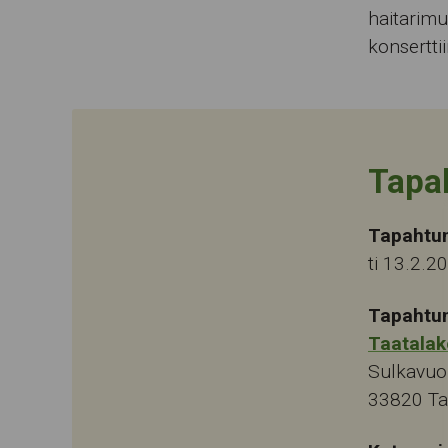
haitarimu
konsertt
Tapa
Tapahtu
ti 13.2.2
Tapahtu
Taatalak
Sulkavuo
33820
T