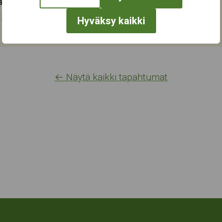
at:
,
Musiikki
Hyväksy kaikki
← Näytä kaikki tapahtumat