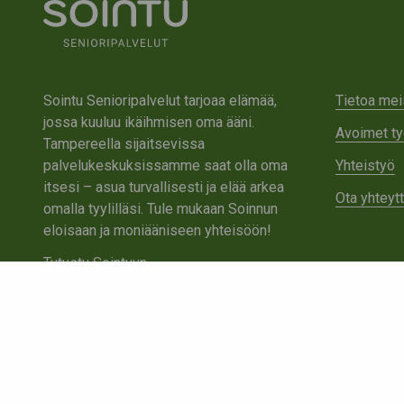
Sointu Senioripalvelut tarjoaa elämää,
Tietoa mei
jossa kuuluu ikäihmisen oma ääni.
Avoimet ty
Tampereella sijaitsevissa
palvelukeskuksissamme saat olla oma
Yhteistyö
itsesi – asua turvallisesti ja elää arkea
Ota yhteyt
omalla tyylilläsi. Tule mukaan Soinnun
eloisaan ja moniääniseen yhteisöön!
Tutustu Sointuun
Ota yhteyttä
Tietosuojaseloste