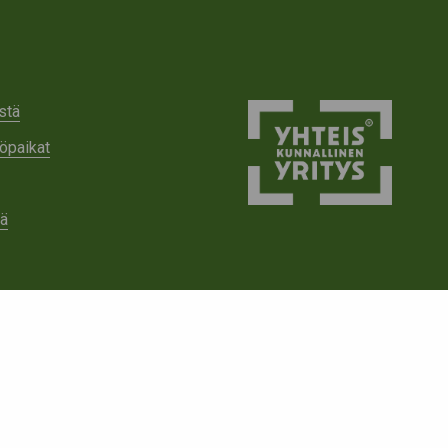
stä
öpaikat
tä