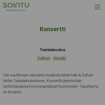
Hyppää sisältöön
Konsertti
Tapahtumapaikka:
Taatalakeskus
Kategoriat:
,
Kulttuuri
Musiikki
Tule nauttimaan elävästä musiikista Myllymäki & Dufvan
tahtiin Taatalakeskukseen. Konsertti järjestetään
ravintolasalissa koronarajoitukset huomioiden. Tapahtuma
on ilmainen.