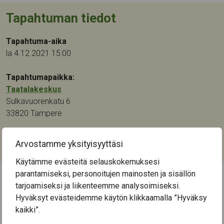
Tapahtuman tiedot
Tapahtuma-aika
la 4.12.2021 15:00
Tapahtumapaikka:
Taatalakeskus
Sulkavuorenkatu 6
33820
Tampere
Kategoriat:
Arvostamme yksityisyyttäsi
Kulttuuri
,
Musiikki
Käytämme evästeitä selauskokemuksesi
parantamiseksi, personoitujen mainosten ja sisällön
tarjoamiseksi ja liikenteemme analysoimiseksi.
← Näytä kaikki tapahtumat
Hyväksyt evästeidemme käytön klikkaamalla ”Hyväksy
kaikki”.