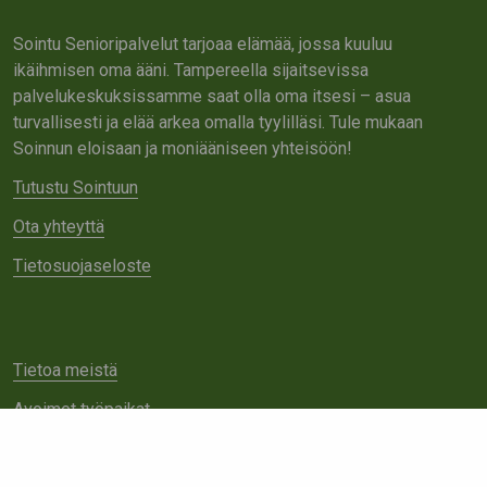
Sointu Senioripalvelut tarjoaa elämää, jossa kuuluu
ikäihmisen oma ääni. Tampereella sijaitsevissa
palvelukeskuksissamme saat olla oma itsesi – asua
turvallisesti ja elää arkea omalla tyylilläsi. Tule mukaan
Soinnun eloisaan ja moniääniseen yhteisöön!
Tutustu Sointuun
Ota yhteyttä
Tietosuojaseloste
Tietoa meistä
Avoimet työpaikat
Yhteistyö