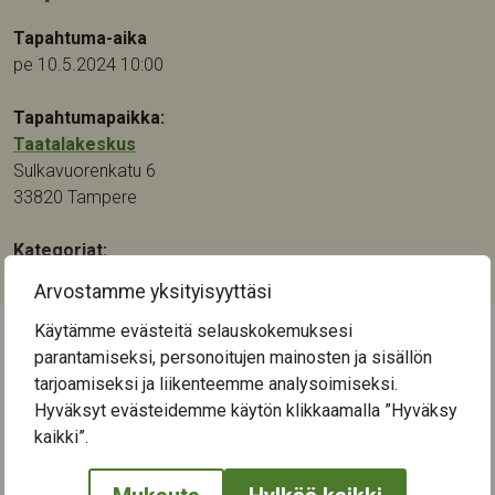
Tapahtuma-aika
pe 10.5.2024 10:00
Tapahtumapaikka:
Taatalakeskus
Sulkavuorenkatu 6
33820
Tampere
Kategoriat:
Kulttuuri
Arvostamme yksityisyyttäsi
Käytämme evästeitä selauskokemuksesi
parantamiseksi, personoitujen mainosten ja sisällön
← Näytä kaikki tapahtumat
tarjoamiseksi ja liikenteemme analysoimiseksi.
Hyväksyt evästeidemme käytön klikkaamalla ”Hyväksy
kaikki”.