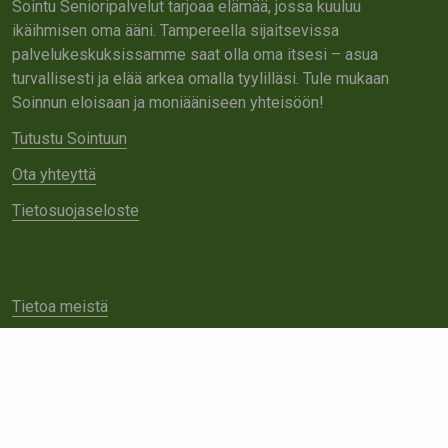
Sointu Senioripalvelut tarjoaa elämää, jossa kuuluu
ikäihmisen oma ääni. Tampereella sijaitsevissa
palvelukeskuksissamme saat olla oma itsesi – asua
turvallisesti ja elää arkea omalla tyylilläsi. Tule mukaan
Soinnun eloisaan ja moniääniseen yhteisöön!
Tutustu Sointuun
Ota yhteyttä
Tietosuojaseloste
Tietoa meistä
Avoimet työpaikat
Yhteistyö
Ota yhteyttä