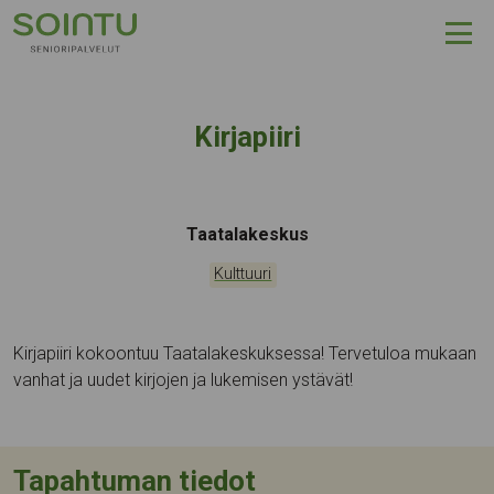
Hyppää sisältöön
Kirjapiiri
Tapahtumapaikka:
Taatalakeskus
Kategoriat:
Kulttuuri
Kirjapiiri kokoontuu Taatalakeskuksessa! Tervetuloa mukaan
vanhat ja uudet kirjojen ja lukemisen ystävät!
Tapahtuman tiedot