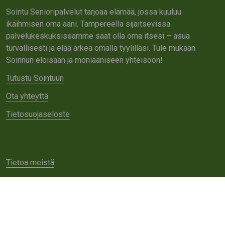
Sointu Senioripalvelut tarjoaa elämää, jossa kuuluu
ikäihmisen oma ääni. Tampereella sijaitsevissa
palvelukeskuksissamme saat olla oma itsesi – asua
turvallisesti ja elää arkea omalla tyylilläsi. Tule mukaan
Soinnun eloisaan ja moniääniseen yhteisöön!
Tutustu Sointuun
Ota yhteyttä
Tietosuojaseloste
Tietoa meistä
Avoimet työpaikat
Yhteistyö
Ota yhteyttä