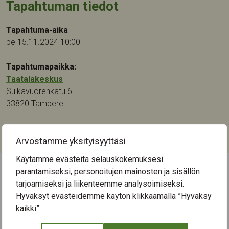
Tapahtuman tiedot
Tapahtuma-aika
pe 15.11.2024 10:00
Tapahtumapaikka:
Taatalakeskus
Sulkavuorenkatu 6
33820
Tampere
Kategoriat:
Kulttuuri
Arvostamme yksityisyyttäsi
Käytämme evästeitä selauskokemuksesi
parantamiseksi, personoitujen mainosten ja sisällön
← Näytä kaikki tapahtumat
tarjoamiseksi ja liikenteemme analysoimiseksi.
Hyväksyt evästeidemme käytön klikkaamalla ”Hyväksy
kaikki”.