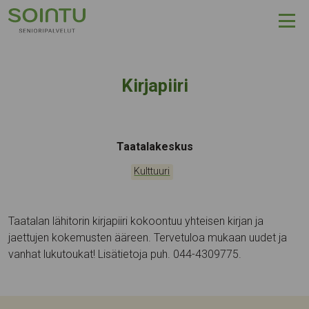
Hyppää sisältöön
Kirjapiiri
Tapahtumapaikka:
Taatalakeskus
Kategoriat:
Kulttuuri
Taatalan lähitorin kirjapiiri kokoontuu yhteisen kirjan ja
jaettujen kokemusten ääreen. Tervetuloa mukaan uudet ja
vanhat lukutoukat! Lisätietoja puh. 044-4309775.