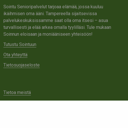
Sointu Senioripalvelut tarjoaa elämää, jossa kuuluu
ikäihmisen oma ääni. Tampereella sijaitsevissa
palvelukeskuksissamme saat olla oma itsesi – asua
turvallisesti ja elää arkea omalla tyylilläsi. Tule mukaan
Soinnun eloisaan ja moniääniseen yhteisöön!
Tutustu Sointuun
Ota yhteyttä
Tietosuojaseloste
Tietoa meistä
Avoimet työpaikat
Yhteistyö
Ota yhteyttä