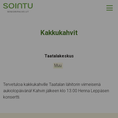
Hyppää sisältöön
Kakkukahvit
Tapahtumapaikka:
Taatalakeskus
Kategoriat:
Muu
Tervetuloa kakkukahville Taatalan lähitorin viimeisenä
aukiolopäivänä! Kahvin jälkeen klo 13.00 Henna Leppäsen
konsertti.