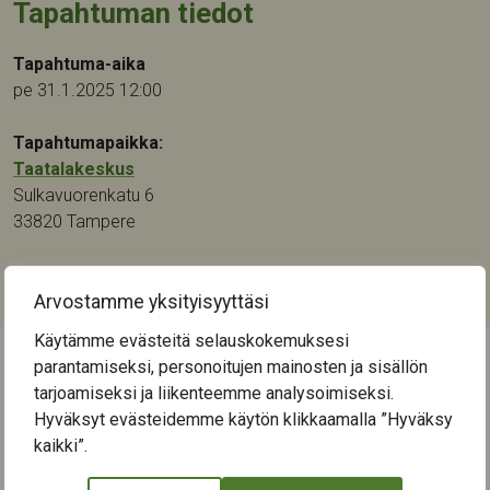
Tapahtuman tiedot
Tapahtuma-aika
pe 31.1.2025 12:00
Tapahtumapaikka:
Taatalakeskus
Sulkavuorenkatu 6
33820
Tampere
Kategoriat:
Muu
Arvostamme yksityisyyttäsi
Käytämme evästeitä selauskokemuksesi
parantamiseksi, personoitujen mainosten ja sisällön
← Näytä kaikki tapahtumat
tarjoamiseksi ja liikenteemme analysoimiseksi.
Hyväksyt evästeidemme käytön klikkaamalla ”Hyväksy
kaikki”.