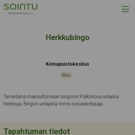
Hyppää sisältöön
Herkkubingo
Tapahtumapaikka:
Keinupuistokeskus
Kategoriat:
Muu
Tervetuloa maksuttomaan bingoon! Palkintona erilaisia
herkkuja. Bingon vetäjänä toimii sosiaaliohjaaja.
Tapahtuman tiedot