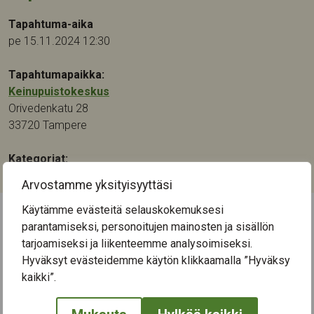
Tapahtuma-aika
pe 15.11.2024 12:30
Tapahtumapaikka:
Keinupuistokeskus
Orivedenkatu 28
33720
Tampere
Kategoriat:
Muu
Arvostamme yksityisyyttäsi
Käytämme evästeitä selauskokemuksesi
parantamiseksi, personoitujen mainosten ja sisällön
← Näytä kaikki tapahtumat
tarjoamiseksi ja liikenteemme analysoimiseksi.
Hyväksyt evästeidemme käytön klikkaamalla ”Hyväksy
kaikki”.