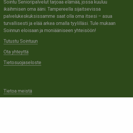
Sointu Senioripalvelut tarjoaa elämää, jossa kuuluu
ikäihmisen oma ääni. Tampereella sijaitsevissa
palvelukeskuksissamme saat olla oma itsesi – asua
turvallisesti ja elää arkea omalla tyylilläsi. Tule mukaan
Soinnun eloisaan ja moniääniseen yhteisöön!
Tutustu Sointuun
Ota yhteyttä
Tietosuojaseloste
Tietoa meistä
Avoimet työpaikat
Yhteistyö
Ota yhteyttä