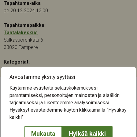
Tapahtuma-aika
pe 20.12.2024 13:00
Tapahtumapaikka:
Taatalakeskus
Sulkavuorenkatu 6
33820
Tampere
Kategoriat:
Muu
Arvostamme yksityisyyttäsi
Käytämme evästeitä selauskokemuksesi
← Näytä kaikki tapahtumat
parantamiseksi, personoitujen mainosten ja sisällön
tarjoamiseksi ja liikenteemme analysoimiseksi.
Hyväksyt evästeidemme käytön klikkaamalla ”Hyväksy
kaikki”.
Mukauta
Hylkää kaikki