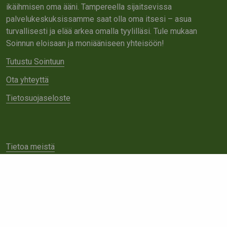
ikäihmisen oma ääni. Tampereella sijaitsevissa
palvelukeskuksissamme saat olla oma itsesi – asua
turvallisesti ja elää arkea omalla tyylilläsi. Tule mukaan
Soinnun eloisaan ja moniääniseen yhteisöön!
Tutustu Sointuun
Ota yhteyttä
Tietosuojaseloste
Tietoa meistä
Avoimet työpaikat
Yhteistyö
Ota yhteyttä