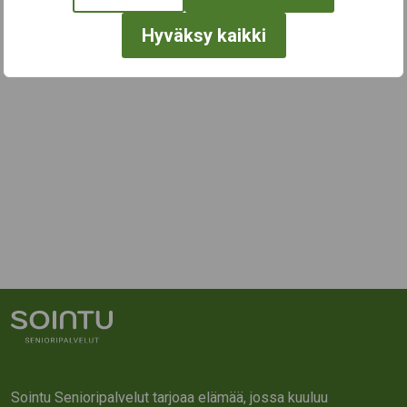
Hyväksy kaikki
Sointu Senioripalvelut tarjoaa elämää, jossa kuuluu