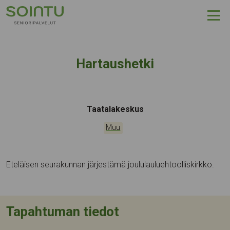
Hyppää sisältöön
Hartaushetki
Tapahtumapaikka:
Taatalakeskus
Kategoriat:
Muu
Eteläisen seurakunnan järjestämä joululauluehtoolliskirkko.
Tapahtuman tiedot