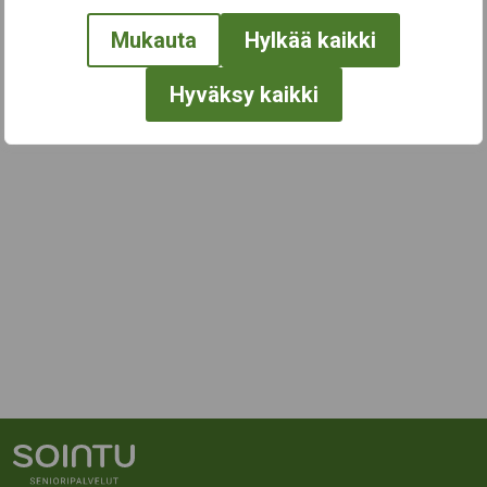
Mukauta
Hylkää kaikki
Hyväksy kaikki