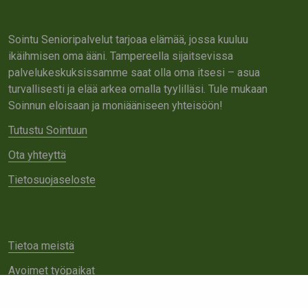
Sointu Senioripalvelut tarjoaa elämää, jossa kuuluu
ikäihmisen oma ääni. Tampereella sijaitsevissa
palvelukeskuksissamme saat olla oma itsesi – asua
turvallisesti ja elää arkea omalla tyylilläsi. Tule mukaan
Soinnun eloisaan ja moniääniseen yhteisöön!
Tutustu Sointuun
Ota yhteyttä
Tietosuojaseloste
Tietoa meistä
Avoimet työpaikat
Yhteistyö