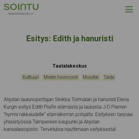
Hyppää sisältöön
Esitys: Edith ja hanuristi
Tapahtumapaikka:
Taatalakeskus
Kategoriat:
,
,
,
Kulttuuri
Mielen hyvinvointi
Musiikki
Taide
Ahjolan laulunopettajan Sinikka Törmälän ja hanuristi Elena
Kurgin esitys Edith Piafin elämästä ja lauluista J-D Pierren
”hymni rakkaudelle” elämäkerran pohjalta. Esityksen tarjoaa
yhteistyössä Tampereen kaupunki ja Ahjolan
kansalaisopisto. Tervetuloa nauttimaan esityksestä!