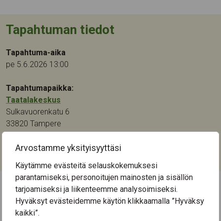
Tapahtuman tiedot
Tapahtuma-aika
pe 5.6.2026 13:00
Tapahtumapaikka:
Taatalakeskus
Sulkavuorenkatu 6
33820
Tampere
Kategoriat:
Arvostamme yksityisyyttäsi
Kulttuuri
,
Mielen hyvinvointi
,
Musiikki
,
Taide
Käytämme evästeitä selauskokemuksesi
parantamiseksi, personoitujen mainosten ja sisällön
tarjoamiseksi ja liikenteemme analysoimiseksi.
← Näytä kaikki tapahtumat
Hyväksyt evästeidemme käytön klikkaamalla ”Hyväksy
kaikki”.