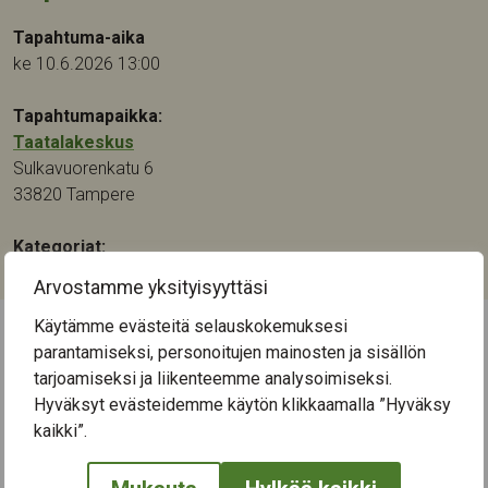
Tapahtuma-aika
ke 10.6.2026 13:00
Tapahtumapaikka:
Taatalakeskus
Sulkavuorenkatu 6
33820
Tampere
Kategoriat:
Kulttuuri
,
Musiikki
Arvostamme yksityisyyttäsi
Käytämme evästeitä selauskokemuksesi
parantamiseksi, personoitujen mainosten ja sisällön
← Näytä kaikki tapahtumat
tarjoamiseksi ja liikenteemme analysoimiseksi.
Hyväksyt evästeidemme käytön klikkaamalla ”Hyväksy
kaikki”.