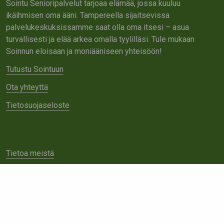
Sointu Senioripalvelut tarjoaa elämää, jossa kuuluu
ikäihmisen oma ääni. Tampereella sijaitsevissa
palvelukeskuksissamme saat olla oma itsesi – asua
turvallisesti ja elää arkea omalla tyylilläsi. Tule mukaan
Soinnun eloisaan ja moniääniseen yhteisöön!
Tutustu Sointuun
Ota yhteyttä
Tietosuojaseloste
Tietoa meistä
Avoimet työpaikat
Yhteistyö
Ota yhteyttä