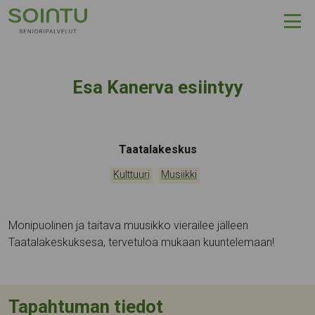
Hyppää sisältöön
Esa Kanerva esiintyy
Tapahtumapaikka:
Taatalakeskus
Kategoriat:
,
Kulttuuri
Musiikki
Monipuolinen ja taitava muusikko vierailee jälleen
Taatalakeskuksesa, tervetuloa mukaan kuuntelemaan!
Tapahtuman tiedot