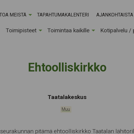
ETOA MEISTÄ
TAPAHTUMAKALENTERI
AJANKOHTAISTA
Toimipisteet
Toimintaa kaikille
Kotipalvelu /
Ehtoolliskirkko
Tapahtumapaikka:
Taatalakeskus
Kategoriat:
Muu
 seurakunnan pitämä ehtoolliskirkko Taatalan lähitoril