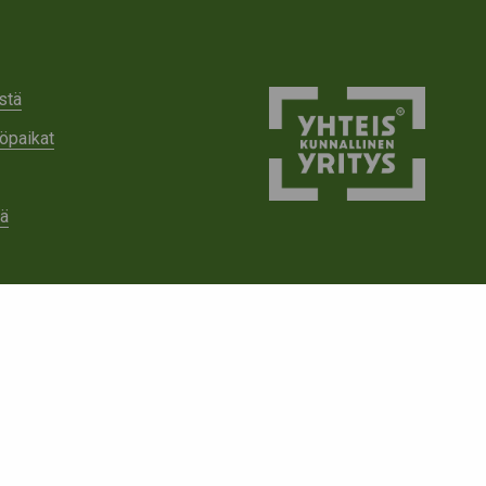
stä
öpaikat
tä