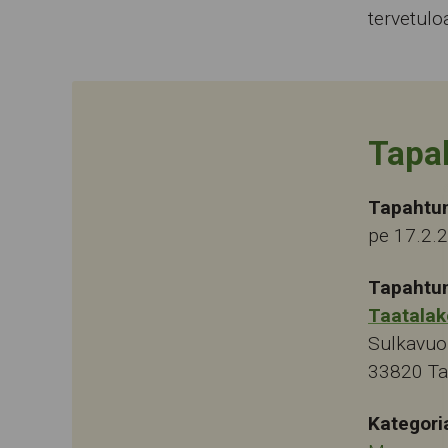
tervetulo
Tapa
Tapahtu
pe 17.2.
Tapahtu
Taatalak
Sulkavuo
33820
T
Kategori