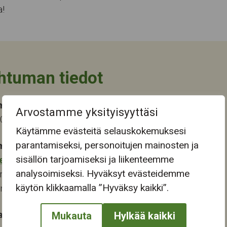
a!
htuman tiedot
ma-aika
Arvostamme yksityisyyttäsi
2023 13:00
Käytämme evästeitä selauskokemuksesi
parantamiseksi, personoitujen mainosten ja
mapaikka:
sisällön tarjoamiseksi ja liikenteemme
eskus
analysoimiseksi. Hyväksyt evästeidemme
renkatu 6
käytön klikkaamalla ”Hyväksy kaikki”.
ampere
at:
Mukauta
Hylkää kaikki