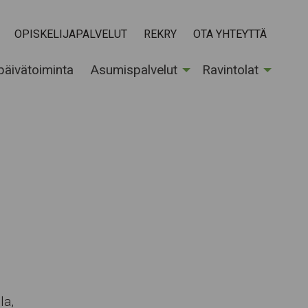
OPISKELIJAPALVELUT
REKRY
OTA YHTEYTTÄ
 päivätoiminta
Asumispalvelut
Ravintolat
la,