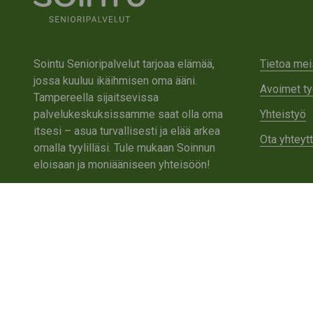
Sointu Senioripalvelut tarjoaa elämää,
Tietoa mei
jossa kuuluu ikäihmisen oma ääni.
Avoimet ty
Tampereella sijaitsevissa
palvelukeskuksissamme saat olla oma
Yhteistyö
itsesi – asua turvallisesti ja elää arkea
Ota yhteyt
omalla tyylilläsi. Tule mukaan Soinnun
eloisaan ja moniääniseen yhteisöön!
Tutustu Sointuun
Ota yhteyttä
Tietosuojaseloste