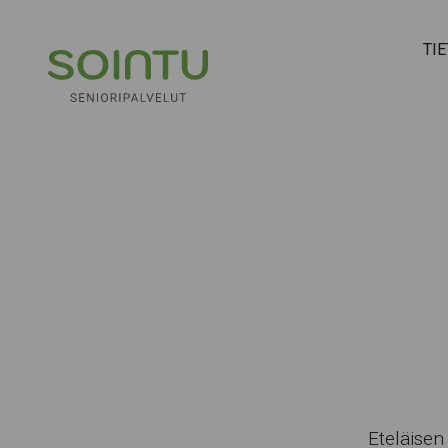
Hyppää sisältöön
TI
Eteläisen