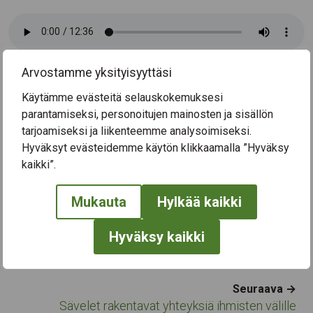
Keskustelun taikaa
-podcast-sarjassa kerromme
Arvostamme yksityisyyttäsi
kohtaamisistamme ikäihmisten kanssa. Jatkossa
podcastissa kohdataan myös vierailevia asiantuntijoita:
Käytämme evästeitä selauskokemuksesi
asukkaita, asiakkaita, yhteistyökumppaneita ja Soinnun
parantamiseksi, personoitujen mainosten ja sisällön
työntekijöitä mukaan keskusteluun.
tarjoamiseksi ja liikenteemme analysoimiseksi.
Hyväksyt evästeidemme käytön klikkaamalla ”Hyväksy
Tule mukaan ja kuulolle!
kaikki”.
Mukauta
Hylkää kaikki
Navigation
← Edellinen
Hyväksy kaikki
Pirkanmaan Senioripalvelut jatkaa
yhteiskunnallisena yrityksenä
Seuraava →
Sävelet rakentavat yhteyksiä ihmisten välille