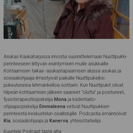
Asukas Kaukaharjussa innostui suunnittelemaan Nuuttipukki-
perinteeseen liittyvän esiintymisen muille asukkaille.
Kohtaamisen taikaa
-asukastapaamisen alussa asukas ja
sosiaaliohjaaja ilmestyivät paikalle Nuuttipukeiksi
pukeutuneina lehmänkelloa soittaen. Kun Nuuttipukit olivat
hilpeän kohtaamisen jälkeen saaneet ”olutta” ja poistuneet,
fysioterapeuttiopiskelija
Mona
ja kädentaito-
ohjaajaopiskelija
Emmaleena
vetivät Nuuttipukkien
perinteestä keskustelun osallistujille. Podcastia emännöivät
Kia
, sosiaaliohjaaja ja
Kanerva
, yhteisötaiteilija.
Kuuntele Podcast tästä alta: