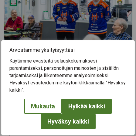
Arvostamme yksityisyyttäsi
Käytämme evästeitä selauskokemuksesi
Tapparan verkkosivuilta
löydät ohjeet veloituksettoman
parantamiseksi, personoitujen mainosten ja sisällön
Seniorilipun lunastamiseen.
tarjoamiseksi ja liikenteemme analysoimiseksi.
Hyväksyt evästeidemme käytön klikkaamalla ”Hyväksy
Senioriliput ovat lunastettavissa ottelun alkamiseen asti.
kaikki”.
Senioreille on varattu Nokia Arenan lippuporteilla omat VIP-
sisäänkäynnit,
joilla katsojien on varauduttava
todistamaan ikänsä.
Mukauta
Hylkää kaikki
Hyväksy kaikki
Navigation
← Edellinen