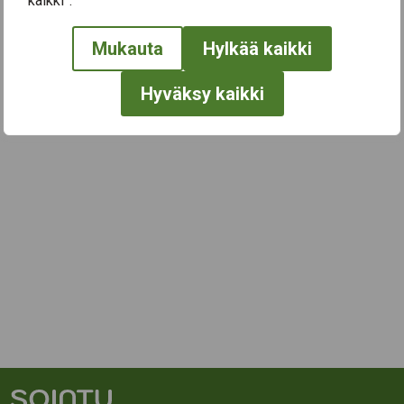
kaikki”.
Mukauta
Hylkää kaikki
Hyväksy kaikki