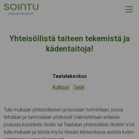
Hyppää sisältöön
Yhteisöllistä taiteen tekemistä ja
kädentaitoja!
Tapahtumapaikka:
Taatalakeskus
Kategoriat:
,
Kulttuuri
Taide
Tule mukaan yhteisölliseen ja luovaan toimintaan, jossa
tehdään ja tarinoidaan yhdessä! Valmistetaan erilaisia
jouluisia koristeita itselle tai Taatalan yhteisöllisiin tiloihin! Voit
tulla mukaan ja tehdä myös itseäsi kiinnostavia asioita kuten