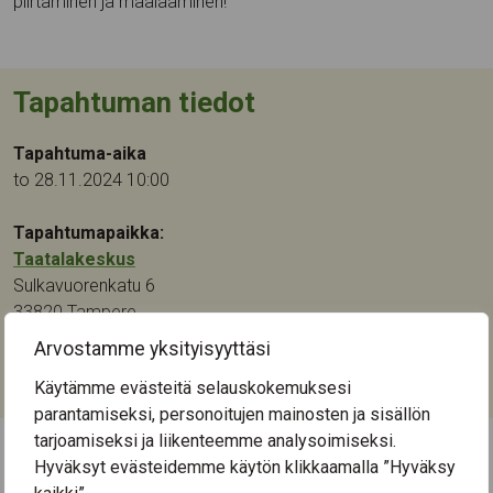
piirtäminen ja maalaaminen!
Tapahtuman tiedot
Tapahtuma-aika
to 28.11.2024 10:00
Tapahtumapaikka:
Taatalakeskus
Sulkavuorenkatu 6
33820
Tampere
Arvostamme yksityisyyttäsi
Kategoriat:
Käytämme evästeitä selauskokemuksesi
Kulttuuri
,
Taide
parantamiseksi, personoitujen mainosten ja sisällön
tarjoamiseksi ja liikenteemme analysoimiseksi.
Hyväksyt evästeidemme käytön klikkaamalla ”Hyväksy
← Näytä kaikki tapahtumat