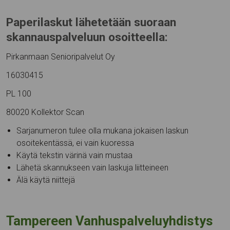
Paperilaskut lähetetään suoraan
skannauspalveluun osoitteella:
Pirkanmaan Senioripalvelut Oy
16030415
PL 100
80020 Kollektor Scan
Sarjanumeron tulee olla mukana jokaisen laskun
osoitekentässä, ei vain kuoressa
Käytä tekstin värinä vain mustaa
Lähetä skannukseen vain laskuja liitteineen
Älä käytä niittejä
Tampereen Vanhuspalveluyhdistys