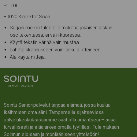
PL 100
80020 Kollektor Scan
Sarjanumeron tulee olla mukana jokaisen laskun
osoitekentässä, ei vain kuoressa.
Käytä tekstin värinä vain mustaa.
Lähetä skannukseen vain laskuja liitteineen.
Älä käytä niittejä.
Sointu Senioripalvelut tarjoaa elämää, jossa kuuluu
ikäihmisen oma ääni. Tampereella sijaitsevissa
palvelukeskuksissamme saat olla oma itsesi – asua
turvallisesti ja elää arkea omalla tyylilläsi. Tule mukaan
Soinnun eloisaan ja moniääniseen yhteisöön!