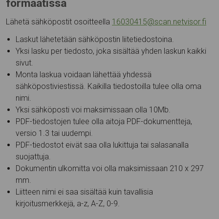
formaatissa
Lähetä sähköpostit osoitteella
16030415@scan.netvisor.fi
Laskut lähetetään sähköpostin liitetiedostoina.
Yksi lasku per tiedosto, joka sisältää yhden laskun kaikki
sivut.
Monta laskua voidaan lähettää yhdessä
sähköpostiviestissä. Kaikilla tiedostoilla tulee olla oma
nimi.
Yksi sähköposti voi maksimissaan olla 10Mb.
PDF-tiedostojen tulee olla aitoja PDF-dokumentteja,
versio 1.3 tai uudempi.
PDF-tiedostot eivät saa olla lukittuja tai salasanalla
suojattuja.
Dokumentin ulkomitta voi olla maksimissaan 210 x 297
mm.
Liitteen nimi ei saa sisältää kuin tavallisia
kirjoitusmerkkejä, a-z, A-Z, 0-9.