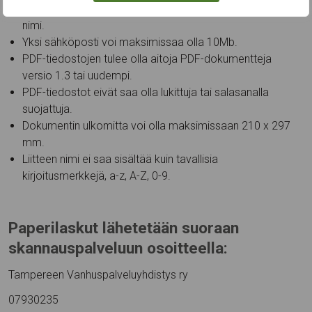
sähköpostiviestissä. Kaikilla tiedostoilla tulee olla oma
nimi.
Yksi sähköposti voi maksimissaa olla 10Mb.
PDF-tiedostojen tulee olla aitoja PDF-dokumentteja
versio 1.3 tai uudempi.
PDF-tiedostot eivät saa olla lukittuja tai salasanalla
suojattuja.
Dokumentin ulkomitta voi olla maksimissaan 210 x 297
mm.
Liitteen nimi ei saa sisältää kuin tavallisia
kirjoitusmerkkejä, a-z, A-Z, 0-9.
Paperilaskut lähetetään suoraan
skannauspalveluun osoitteella:
Tampereen Vanhuspalveluyhdistys ry
07930235